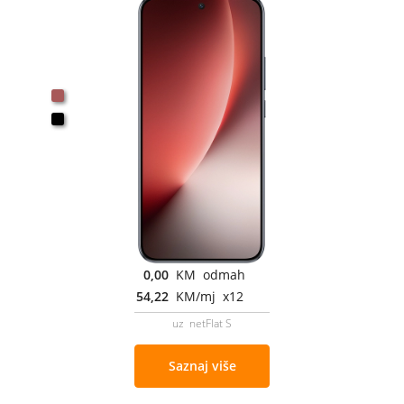
0,00
KM odmah
54,22
KM/mj x12
uz netFlat S
Saznaj više