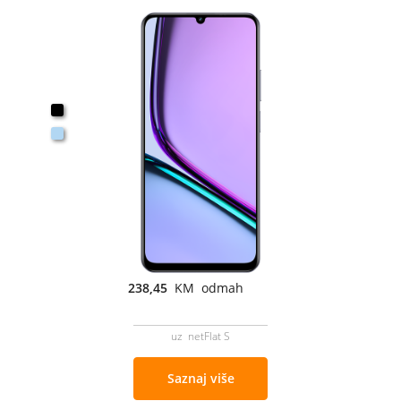
238,45
KM odmah
uz netFlat S
Saznaj više