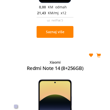
0,00
KM odmah
21,43
KM/mj x12
uz netFlat S
Saznaj više
Xiaomi
Redmi Note 14 (8+256GB)