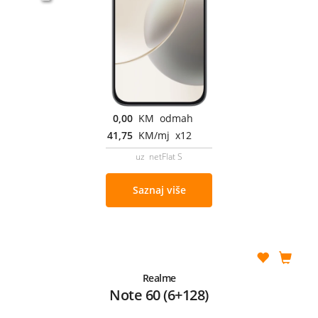
0,00
KM odmah
41,75
KM/mj x12
uz netFlat S
Saznaj više
Realme
Note 60 (6+128)