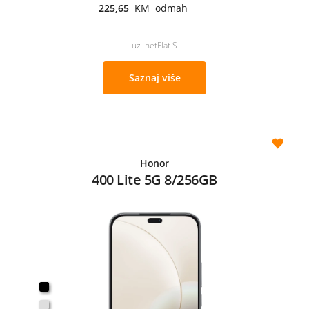
225,65
KM odmah
uz netFlat S
Saznaj više
Honor
400 Lite 5G 8/256GB