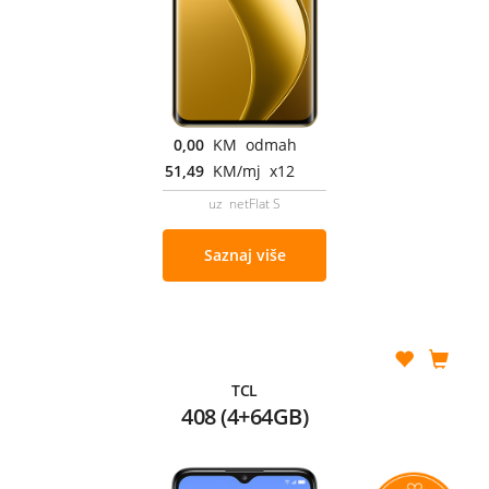
0,00
KM odmah
51,49
KM/mj x12
uz netFlat S
Saznaj više
TCL
408 (4+64GB)