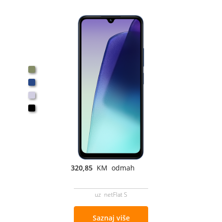
320,85
KM odmah
uz netFlat S
Saznaj više