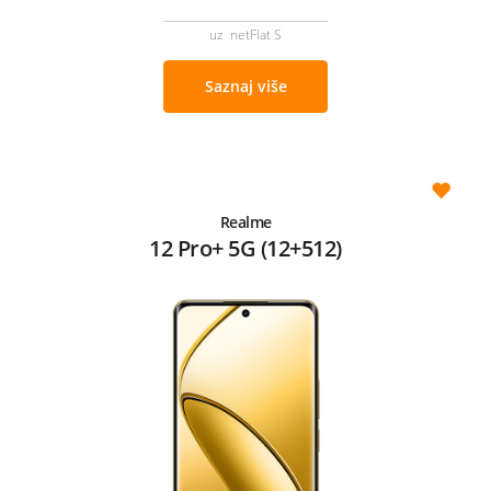
uz netFlat S
Saznaj više
Realme
12 Pro+ 5G (12+512)