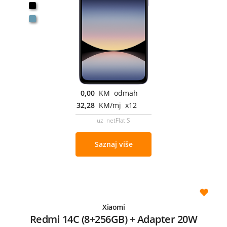
0,00
KM odmah
32,28
KM/mj x12
uz netFlat S
Saznaj više
Xiaomi
Redmi 14C (8+256GB) + Adapter 20W