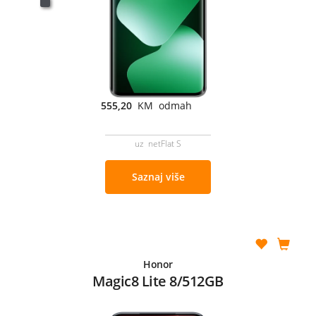
555,20
KM odmah
uz netFlat S
Saznaj više
Honor
Magic8 Lite 8/512GB