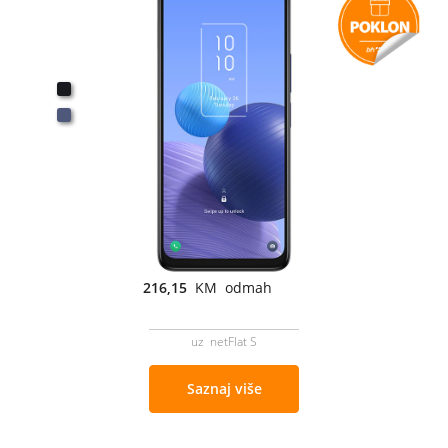
216,15
KM odmah
uz netFlat S
Saznaj više