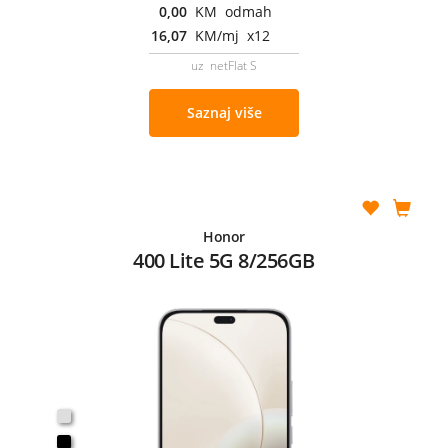
0,00
KM odmah
16,07
KM/mj x12
uz netFlat S
Saznaj više
Honor
400 Lite 5G 8/256GB