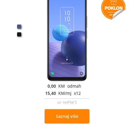
0,00
KM odmah
15,40
KM/mj x12
uz netFlat S
Saznaj više