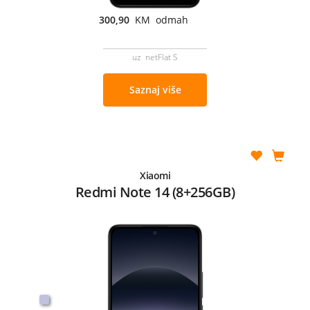
300,90
KM odmah
uz netFlat S
Saznaj više
Xiaomi
Redmi Note 14 (8+256GB)