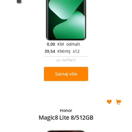
0,00
KM odmah
39,54
KM/mj x12
uz netFlat S
Saznaj više
Honor
Magic8 Lite 8/512GB