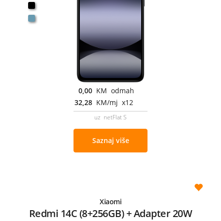
0,00
KM odmah
32,28
KM/mj x12
uz netFlat S
Saznaj više
Xiaomi
Redmi 14C (8+256GB) + Adapter 20W