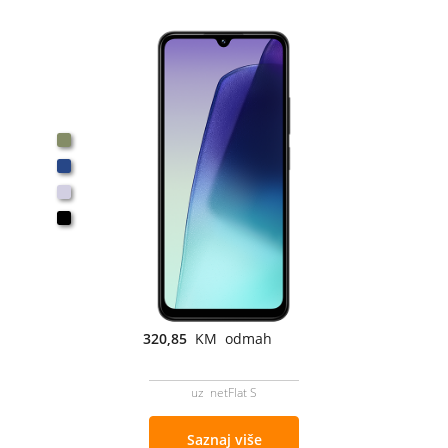
320,85
KM odmah
uz netFlat S
Saznaj više