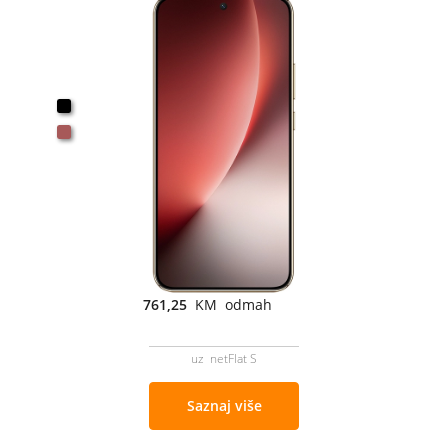
761,25
KM odmah
uz netFlat S
Saznaj više