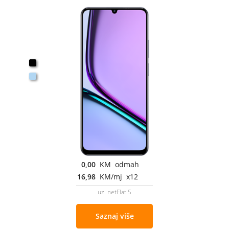
0,00
KM odmah
16,98
KM/mj x12
uz netFlat S
Saznaj više