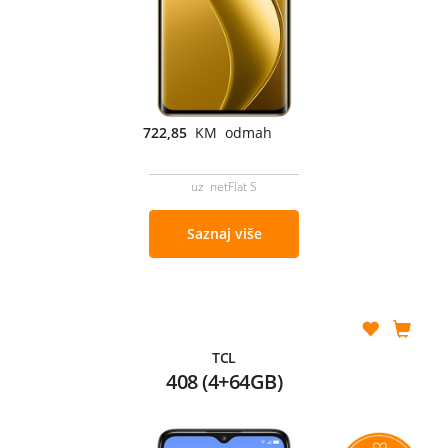
722,85
KM odmah
uz netFlat S
Saznaj više
TCL
408 (4+64GB)