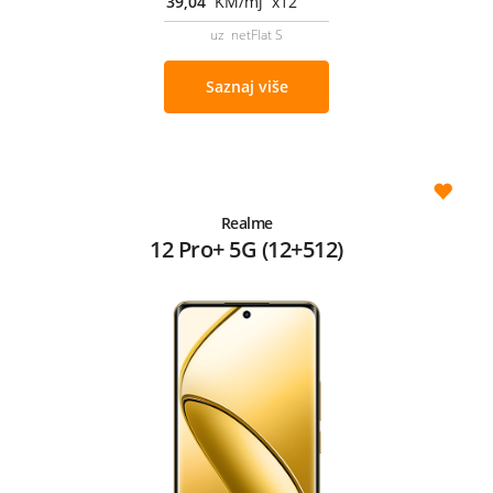
39,04
KM/mj x12
uz netFlat S
Saznaj više
Realme
12 Pro+ 5G (12+512)