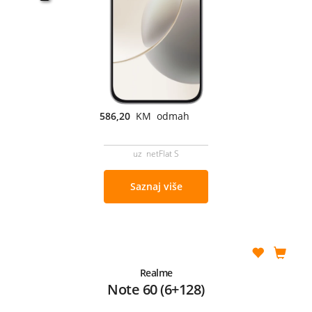
586,20
KM odmah
uz netFlat S
Saznaj više
Realme
Note 60 (6+128)