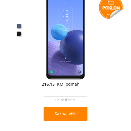
216,15
KM odmah
uz netFlat XL
Saznaj više