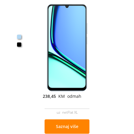
238,45
KM odmah
uz netFlat XL
Saznaj više