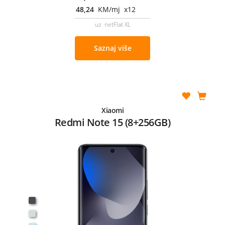
48,24
KM/mj x12
uz netFlat XL
Saznaj više
Xiaomi
Redmi Note 15 (8+256GB)