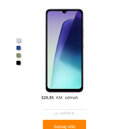
320,85
KM odmah
uz netFlat XL
Saznaj više