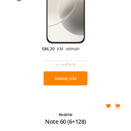
586,20
KM odmah
uz netFlat XL
Saznaj više
Realme
Note 60 (6+128)