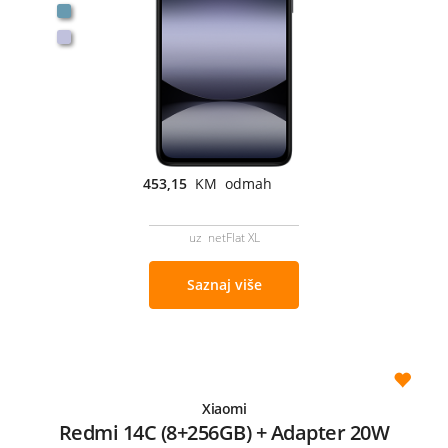
453,15
KM odmah
uz netFlat XL
Saznaj više
Xiaomi
Redmi 14C (8+256GB) + Adapter 20W