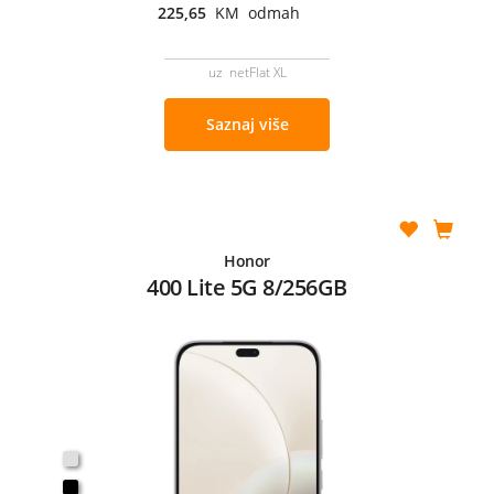
225,65
KM odmah
uz netFlat XL
Saznaj više
Honor
400 Lite 5G 8/256GB