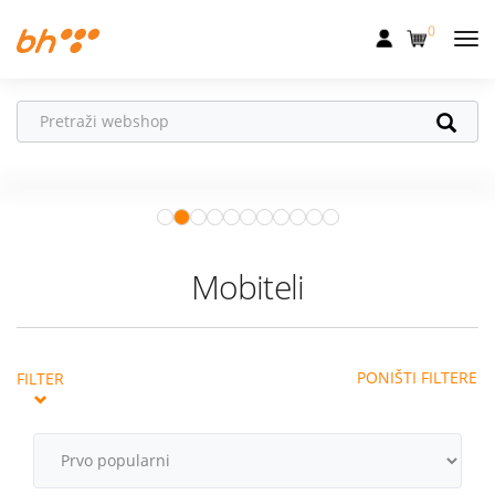
0
Mobilna
Fiksna
Ne propusti
HONOR poklone!
Internet
Uz
HONOR 600, 600 Pro i Magic 8
Pro
od 04.08.–31.08. očekuju te
Televizija
super pokloni!
Istraži ponudu
Dom
Mobiteli
Uređaji
Pogodnosti
PONIŠTI FILTERE
FILTER
Akcije
Podrška