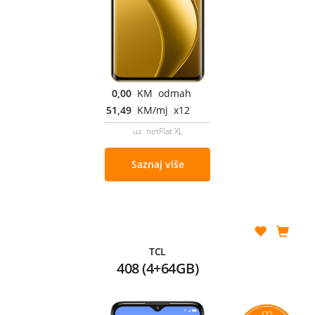
0,00
KM odmah
51,49
KM/mj x12
uz netFlat XL
Saznaj više
TCL
408 (4+64GB)