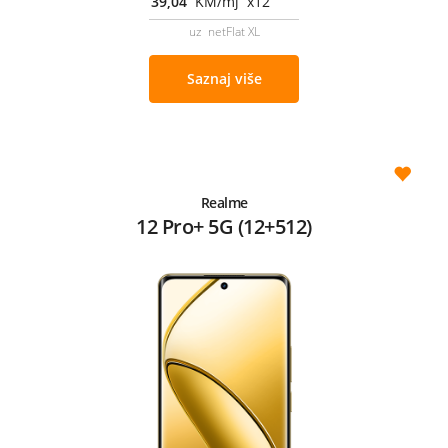
39,04
KM/mj x12
uz netFlat XL
Saznaj više
Realme
12 Pro+ 5G (12+512)