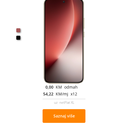
0,00
KM odmah
54,22
KM/mj x12
uz netFlat XL
Saznaj više