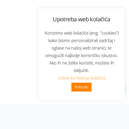
Upotreba web kolačića
Koristimo web kolačiće (eng. "cookies")
kako bismo personalizirali sadržaj i
oglase na našoj web stranici, te
omogućili najbolje korisničko iskustvo.
Ako ih ne želite koristiti, možete ih
isključiti.
Uslovi korištenja kolačića
Prihvati