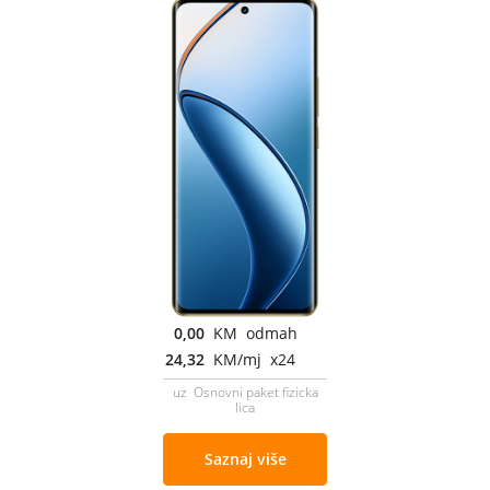
0,00
KM odmah
24,32
KM/mj x24
uz Osnovni paket fizicka
lica
Saznaj više