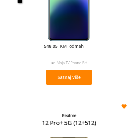
548,05
KM odmah
uz Moja TV Phone BH
Saznaj više
Realme
12 Pro+ 5G (12+512)