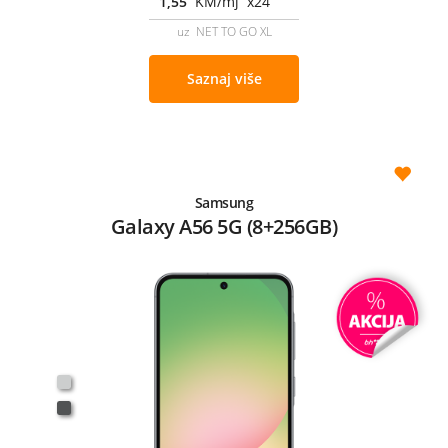
1,55
KM/mj x24
uz NET TO GO XL
Saznaj više
Samsung
Galaxy A56 5G (8+256GB)