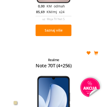
0,00
KM odmah
85,69
KM/mj x24
uz Moja TV Net S
Saznaj više
Realme
Note 70T (4+256)