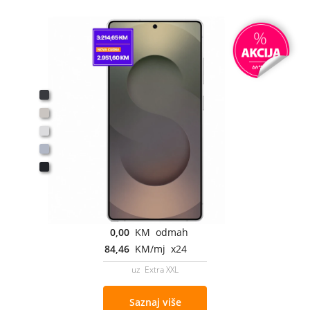
0,00
KM odmah
84,46
KM/mj x24
uz Extra XXL
Saznaj više