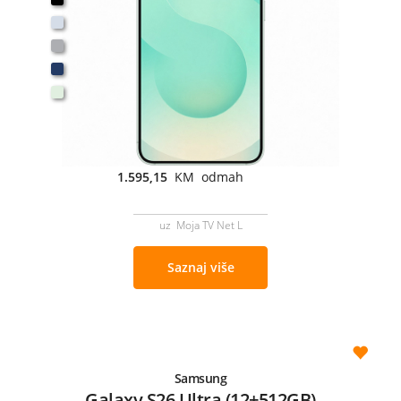
1.595,15
KM odmah
uz Moja TV Net L
Saznaj više
Samsung
Galaxy S26 Ultra (12+512GB)