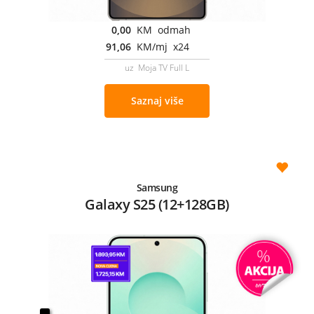
0,00
KM odmah
91,06
KM/mj x24
uz Moja TV Full L
Saznaj više
Samsung
Galaxy S25 (12+128GB)