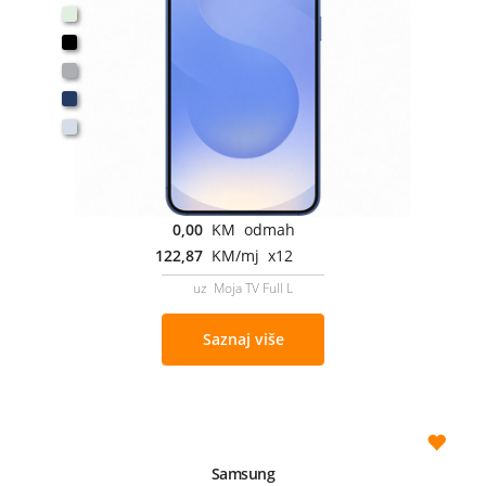
0,00
KM odmah
122,87
KM/mj x12
uz Moja TV Full L
Saznaj više
Samsung