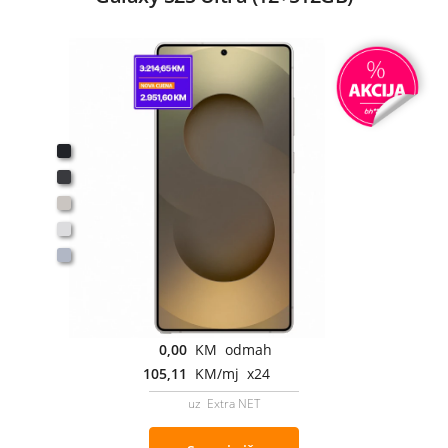
0,00
KM odmah
105,11
KM/mj x24
uz Extra NET