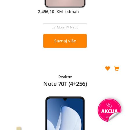
2.496,10
KM odmah
uz Moja TV Net S
Saznaj više
Realme
Note 70T (4+256)