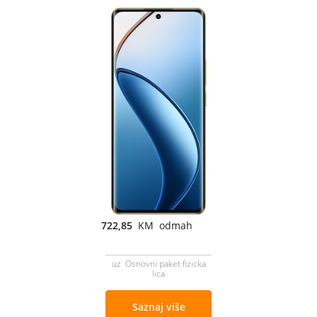
722,85
KM odmah
uz Osnovni paket fizicka
lica
Saznaj više