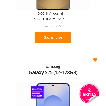
0,00
KM odmah
193,51
KM/mj x12
uz netFlat 5
Saznaj više
Samsung
Galaxy S25 (12+128GB)