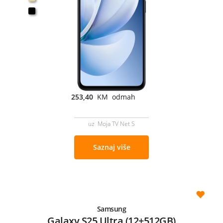
253,40
KM odmah
uz Moja TV Net S
Saznaj više
Samsung
Galaxy S25 Ultra (12+512GB)