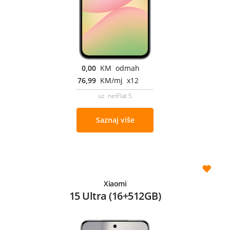
0,00
KM odmah
76,99
KM/mj x12
uz netFlat 5
Saznaj više
Xiaomi
15 Ultra (16+512GB)