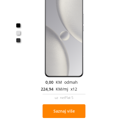
0,00
KM odmah
224,94
KM/mj x12
uz netFlat 5
Saznaj više