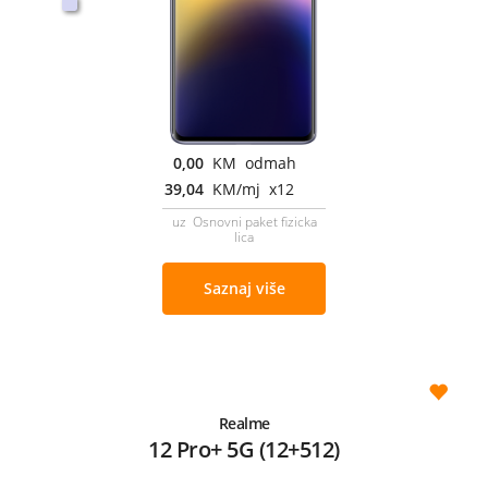
0,00
KM odmah
39,04
KM/mj x12
uz Osnovni paket fizicka
lica
Saznaj više
Realme
12 Pro+ 5G (12+512)