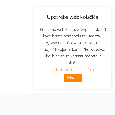
Upotreba web kolačića
Koristimo web kolačiće (eng. "cookies")
kako bismo personalizirali sadržaj i
oglase na našoj web stranici, te
omogućili najbolje korisničko iskustvo.
Ako ih ne želite koristiti, možete ih
isključiti.
Uslovi korištenja kolačića
Prihvati