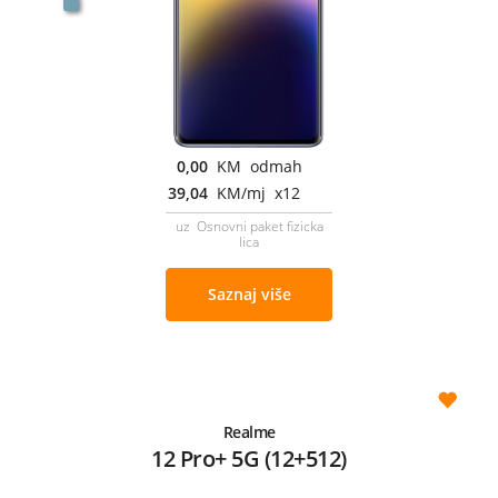
0,00
KM odmah
39,04
KM/mj x12
uz Osnovni paket fizicka
lica
Saznaj više
Realme
12 Pro+ 5G (12+512)