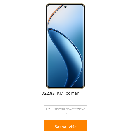
722,85
KM odmah
uz Osnovni paket fizicka
lica
Saznaj više