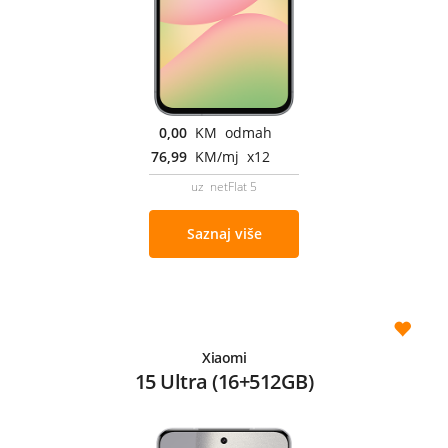
0,00
KM odmah
76,99
KM/mj x12
uz netFlat 5
Saznaj više
Xiaomi
15 Ultra (16+512GB)