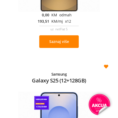
0,00
KM odmah
193,51
KM/mj x12
uz netFlat 5
Saznaj više
Samsung
Galaxy S25 (12+128GB)