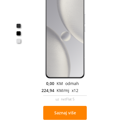
0,00
KM odmah
224,94
KM/mj x12
uz netFlat 5
Saznaj više