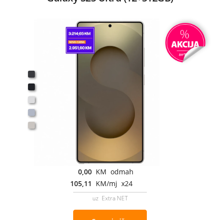
0,00
KM odmah
105,11
KM/mj x24
uz Extra NET