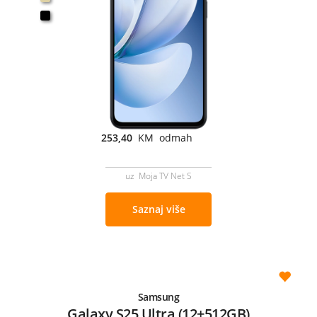
253,40
KM odmah
uz Moja TV Net S
Saznaj više
Samsung
Galaxy S25 Ultra (12+512GB)