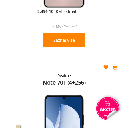
2.496,10
KM odmah
uz Moja TV Net S
Saznaj više
Realme
Note 70T (4+256)