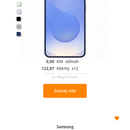
0,00
KM odmah
122,87
KM/mj x12
uz Moja TV Full L
Saznaj više
Samsung