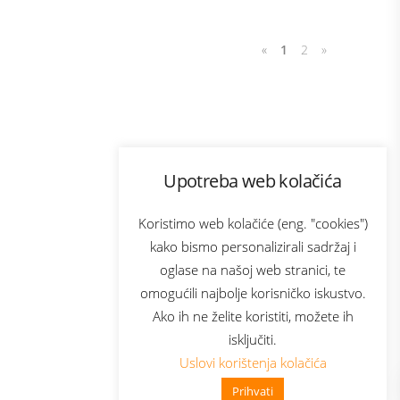
«
1
2
»
Program lojalnosti
Upotreba web kolačića
com
Bonus plus
sluga
Prijava za newsletter
Koristimo web kolačiće (eng. "cookies")
kako bismo personalizirali sadržaj i
oglase na našoj web stranici, te
elecom
omogućili najbolje korisničko iskustvo.
Ako ih ne želite koristiti, možete ih
isključiti.
Uslovi korištenja kolačića
Prihvati
👋 Zdravo, kako mogu pomoći?