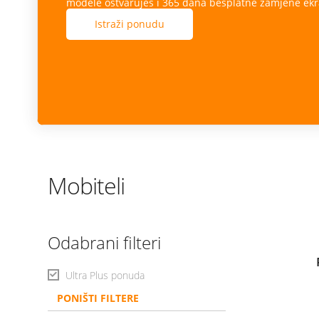
modele ostvaruješ i 365 dana besplatne zamjene ekr
Istraži ponudu
Mobiteli
Odabrani filteri
Ultra Plus ponuda
PONIŠTI FILTERE