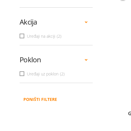
Akcija
Uređaji na akciji
(2)
Poklon
Uređaji uz poklon
(2)
PONIŠTI FILTERE
G