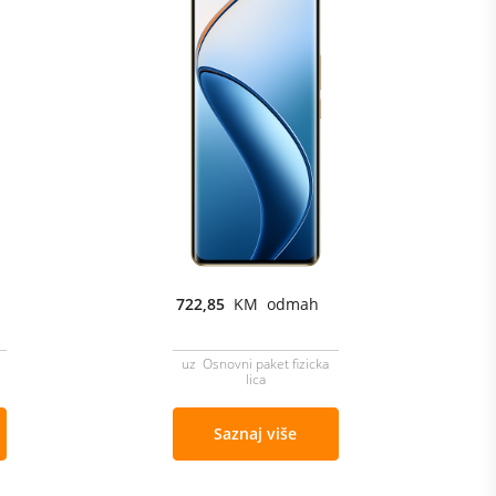
722,85
KM odmah
uz Osnovni paket fizicka
lica
Saznaj više