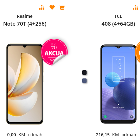
Realme
TCL
Note 70T (4+256)
408 (4+64GB)
0,00
KM odmah
216,15
KM odmah