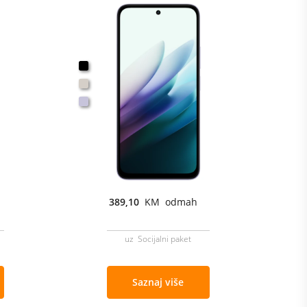
389,10
KM odmah
m
uz Socijalni paket
Saznaj više