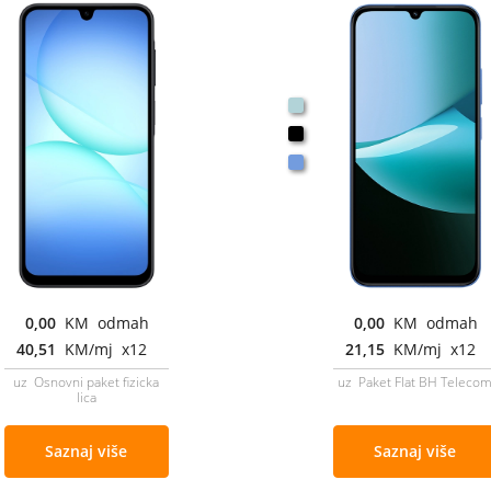
0,00
KM odmah
0,00
KM odmah
40,51
KM/mj x12
21,15
KM/mj x12
uz Osnovni paket fizicka
uz Paket Flat BH Teleco
lica
Saznaj više
Saznaj više