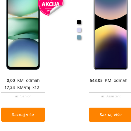
0,00
KM odmah
548,05
KM odmah
17,34
KM/mj x12
uz Senior
uz Assistant
Saznaj više
Saznaj više