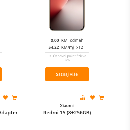
0,00
KM odmah
54,22
KM/mj x12
uz Osnovni paket fizicka
lica
Saznaj više
Xiaomi
Adapter
Redmi 15 (8+256GB)