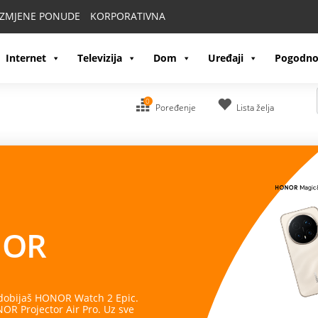
IZMJENE PONUDE
KORPORATIVNA
Internet
Televizija
Dom
Uređaji
Pogodno
0
Poređenje
Lista želja
OR
 dobijaš HONOR Watch 2 Epic.
R Projector Air Pro. Uz sve