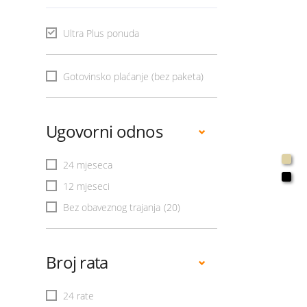
Ultra Plus ponuda
Gotovinsko plaćanje (bez paketa)
Ugovorni odnos
24 mjeseca
12 mjeseci
Bez obaveznog trajanja
(20)
Broj rata
24 rate