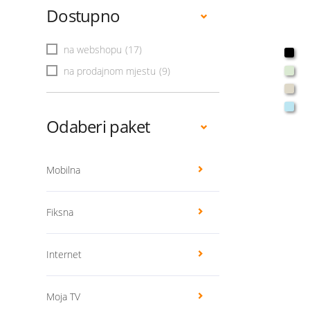
Dostupno
na webshopu
(17)
na prodajnom mjestu
(9)
Odaberi paket
Mobilna
Fiksna
Internet
Moja TV