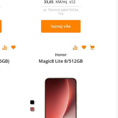
33,65
KM/mj x12
uz Osnovni paket fizicka
lica
Saznaj više
Honor
6GB)
Magic8 Lite 8/512GB