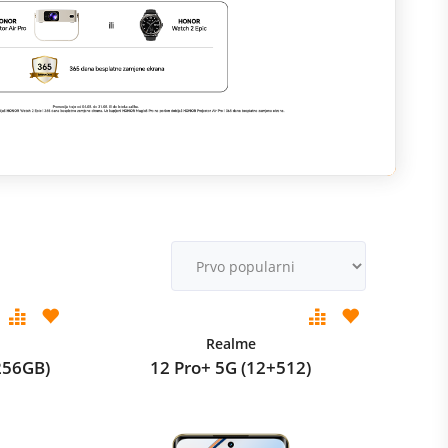
M
v
Realme
256GB)
12 Pro+ 5G (12+512)