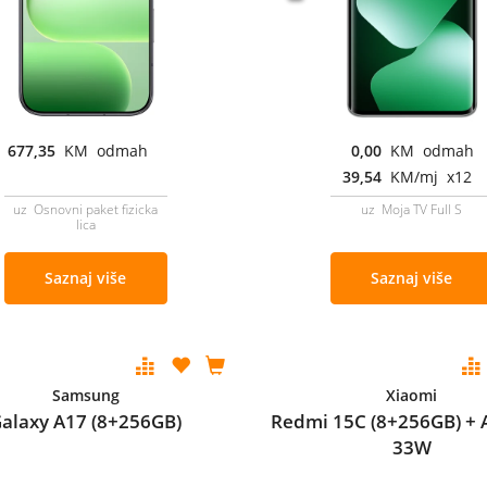
677,35
KM odmah
0,00
KM odmah
39,54
KM/mj x12
uz Osnovni paket fizicka
uz Moja TV Full S
lica
Saznaj više
Saznaj više
Samsung
Xiaomi
alaxy A17 (8+256GB)
Redmi 15C (8+256GB) + 
33W