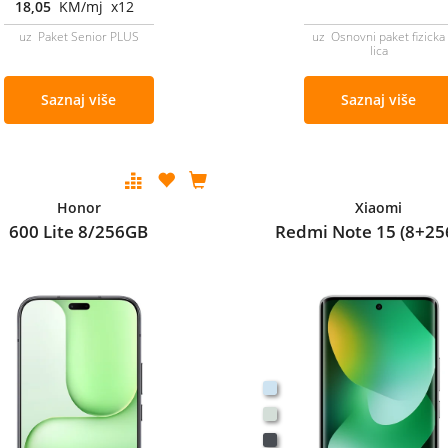
18,05
KM/mj x12
uz Paket Senior PLUS
uz Osnovni paket fizicka
lica
Saznaj više
Saznaj više
Honor
Xiaomi
600 Lite 8/256GB
Redmi Note 15 (8+25