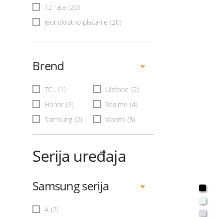
12 rata
(20)
Jednokratno plaćanje
(20)
Brend
TCL
(1)
Ulefone
(2)
Honor
(3)
Realme
(4)
Samsung
(2)
Xiaomi
(8)
Serija uređaja
Samsung serija
A
(2)