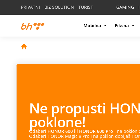
PRIVATNI
BIZ SOLUTION
TURIST
GAMING
Mobilna
Fiksna
Ne propusti
HON
poklone!
Odaberi
HONOR 600 ili HONOR 600 Pro
i na poklon
Odaberi HONOR Magic 8 Pro i na poklon dobijaš HONO