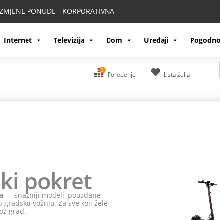
IZMJENE PONUDE
KORPORATIVNA
Internet
Televizija
Dom
Uređaji
Pogodno
0
Poređenje
Lista želja
ki pokret
a
— snažniji modeli, pouzdane
 gradsku vožnju. Za sve koji žele
oz grad.