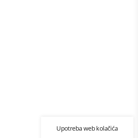
Program lojalnosti
Upotreba web kolačića
com
Bonus plus