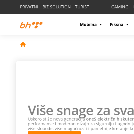
PRIVATNI
BIZ SOLUTION
TURIST
GAMING
Mobilna
Fiksna
Više snage za sva
Uskoro stiže nova generacija
oneS električnih skuter
performanse i moderan dizajn za sigurniju i ugodniju
više slobode, više mogućnosti i pametnije kretanje kr