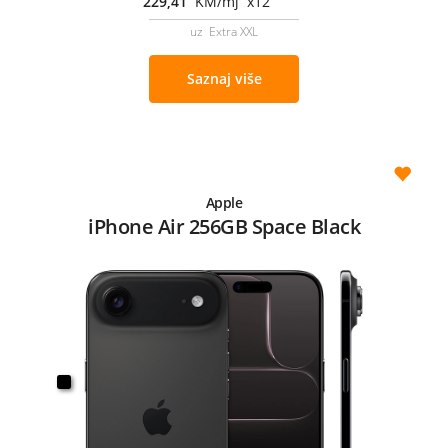
229,41
KM/mj x12
uz Extra XXL
Saznaj više
Apple
iPhone Air 256GB Space Black