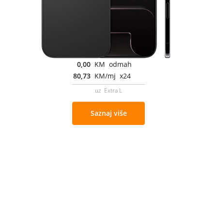
0,00
KM odmah
80,73
KM/mj x24
uz Extra L
Saznaj više