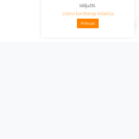
isključiti.
Uslovi korištenja kolačića
Prihvati
Administracija
Nabavke i pozivi
Karijera