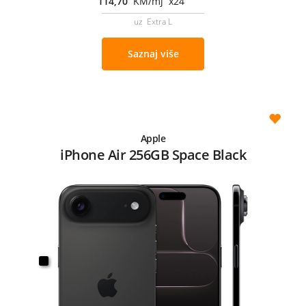
114,70
KM/mj x24
uz Extra L
Saznaj više
Apple
iPhone Air 256GB Space Black