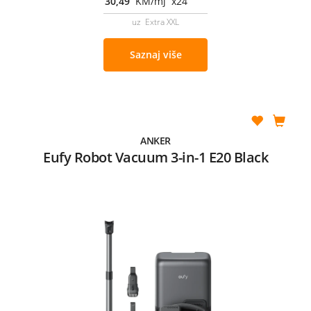
30,49
KM/mj x24
uz Extra XXL
Saznaj više
ANKER
Eufy Robot Vacuum 3-in-1 E20 Black