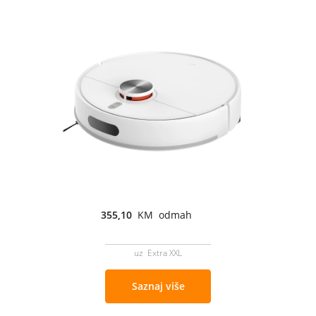
355,10
KM odmah
uz Extra XXL
Saznaj više