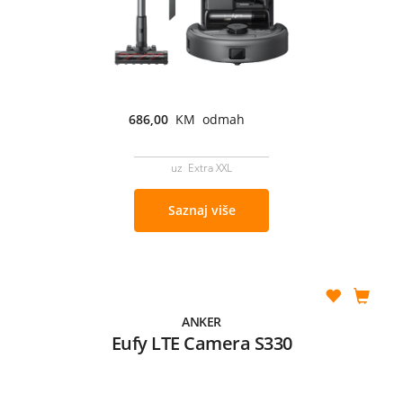
686,00
KM odmah
uz Extra XXL
Saznaj više
ANKER
Eufy LTE Camera S330