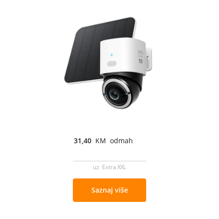
31,40
KM odmah
uz Extra XXL
Saznaj više