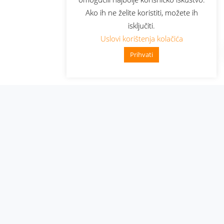
Ako ih ne želite koristiti, možete ih
isključiti.
Uslovi korištenja kolačića
Prihvati
Administracija
Nabavke i pozivi