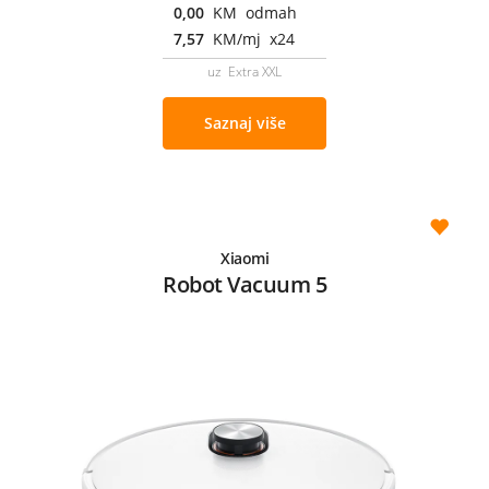
0,00
KM odmah
7,57
KM/mj x24
uz Extra XXL
Saznaj više
Xiaomi
Robot Vacuum 5