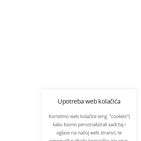
Upotreba web kolačića
Koristimo web kolačiće (eng. "cookies")
kako bismo personalizirali sadržaj i
oglase na našoj web stranici, te
omogućili najbolje korisničko iskustvo.