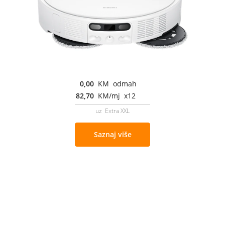
0,00
KM odmah
82,70
KM/mj x12
uz Extra XXL
Saznaj više