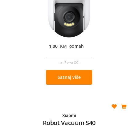
1,00
KM odmah
uz Extra XXL
Saznaj više
Xiaomi
Robot Vacuum S40