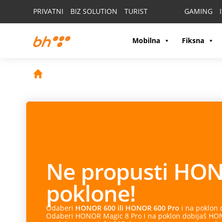
PRIVATNI
BIZ SOLUTION
TURIST
GAMING
Mobilna
Fiksna
Ne propusti
HON
poklone!
Odaberi
HONOR 600 ili HONOR 600 Pro
i na poklon
Odaberi HONOR Magic 8 Pro i na poklon dobijaš HONO