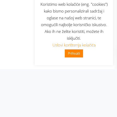
sluga
Prijava za newsletter
Koristimo web kolačiće (eng. "cookies")
kako bismo personalizirali sadržaj i
oglase na našoj web stranici, te
elecom
omogućili najbolje korisničko iskustvo.
Ako ih ne želite koristiti, možete ih
isključiti.
Uslovi korištenja kolačića
Prihvati
👋 Zdravo, kako mogu pomoći