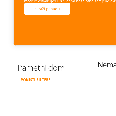
modele ostvaruješ i 365 dana besplatne zamjene ekr
Istraži ponudu
Nema 
Pametni dom
PONIŠTI FILTERE