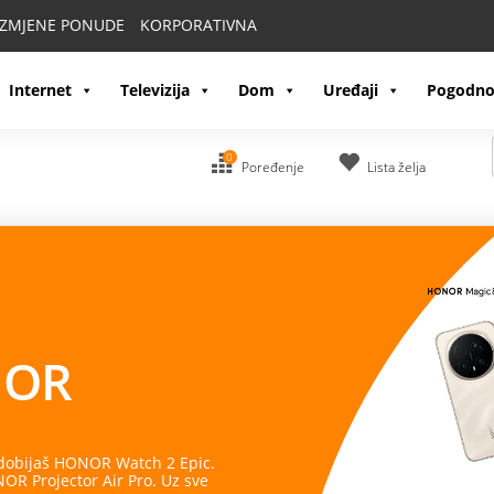
IZMJENE PONUDE
KORPORATIVNA
Internet
Televizija
Dom
Uređaji
Pogodno
0
Poređenje
Lista želja
OR
 dobijaš HONOR Watch 2 Epic.
R Projector Air Pro. Uz sve