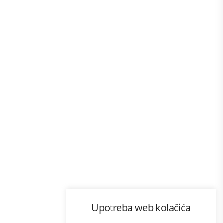
Program lojalnosti
Upotreba web kolačića
com
Bonus plus