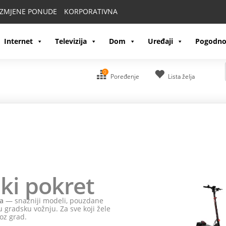
IZMJENE PONUDE
KORPORATIVNA
Internet
Televizija
Dom
Uređaji
Pogodno
0
Poređenje
Lista želja
ki pokret
a
— snažniji modeli, pouzdane
 gradsku vožnju. Za sve koji žele
oz grad.