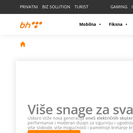
PRIVATNI
BIZ SOLUTION
TURIST
GAMING
Mobilna
Fiksna
Više snage za sva
Uskoro stiže nova generacija
oneS električnih skuter
performanse i moderan dizajn za sigurniju i ugodniju
više slobode, više mogućnosti i pametnije kretanje kr