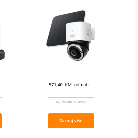
571,40
KM odmah
uz Socijalni paket
Saznaj više