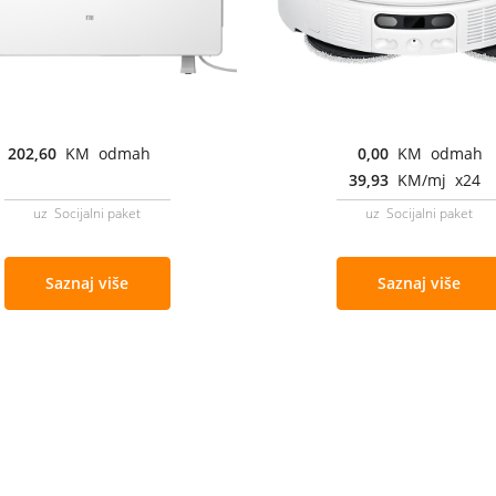
202,60
KM odmah
0,00
KM odmah
39,93
KM/mj x24
uz Socijalni paket
uz Socijalni paket
Saznaj više
Saznaj više
Cjenovnik i uslovi
Aplikacije