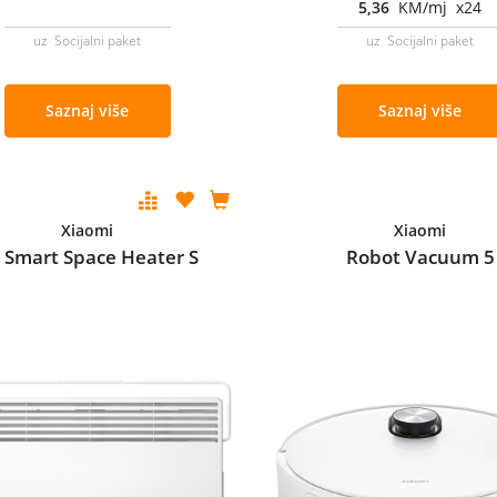
5,36
KM/mj x24
uz Socijalni paket
uz Socijalni paket
Saznaj više
Saznaj više
Xiaomi
Xiaomi
 Smart Space Heater S
Robot Vacuum 5