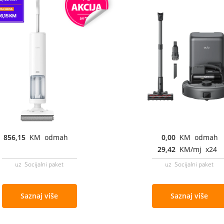
856,15
KM odmah
0,00
KM odmah
29,42
KM/mj x24
uz Socijalni paket
uz Socijalni paket
Saznaj više
Saznaj više