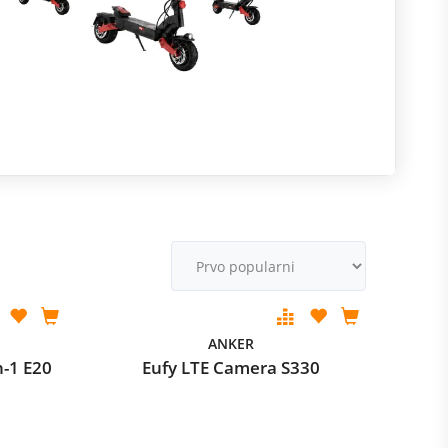
R
m
M
v
ANKER
n-1 E20
Eufy LTE Camera S330