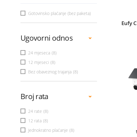
Gotovinsko plaćanje (bez paketa)
Eufy 
Ugovorni odnos
24 mjeseca
(8)
12 mjeseci
(8)
Bez obaveznog trajanja
(8)
Broj rata
24 rate
(8)
12 rata
(8)
Jednokratno plaćanje
(8)