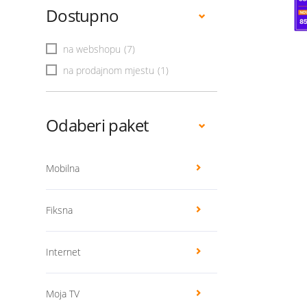
Dostupno
na webshopu
(7)
na prodajnom mjestu
(1)
Odaberi paket
Mobilna
Fiksna
Internet
Moja TV