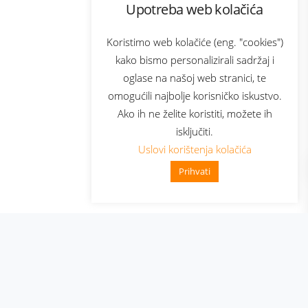
Upotreba web kolačića
com
Bonus plus
sluga
Prijava za newsletter
Koristimo web kolačiće (eng. "cookies")
kako bismo personalizirali sadržaj i
oglase na našoj web stranici, te
elecom
omogućili najbolje korisničko iskustvo.
Ako ih ne želite koristiti, možete ih
isključiti.
Uslovi korištenja kolačića
Prihvati
👋 Zdravo, kako mogu pomoći?