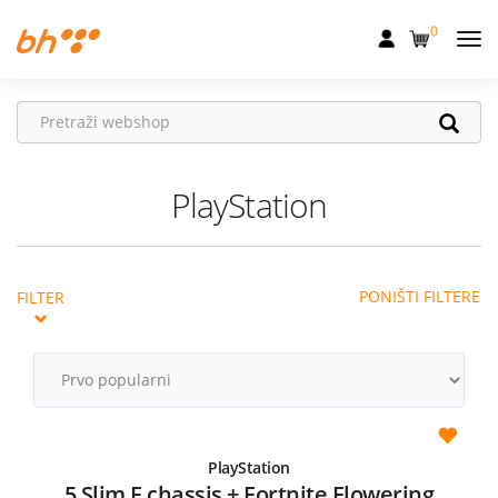
0
Mobilna
Fiksna
Internet
PlayStation
Televizija
Dom
PONIŠTI FILTERE
FILTER
Uređaji
Pogodnosti
Akcije
Podrška
PlayStation
5 Slim E chassis + Fortnite Flowering