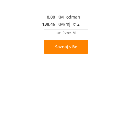
0,00
KM odmah
138,46
KM/mj x12
uz Extra M
Saznaj više