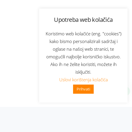
Upotreba web kolačića
Koristimo web kolačiće (eng. "cookies")
kako bismo personalizirali sadržaj i
oglase na našoj web stranici, te
omogućili najbolje korisničko iskustvo.
Ako ih ne želite koristiti, možete ih
isključiti.
Uslovi korištenja kolačića
Prihvati