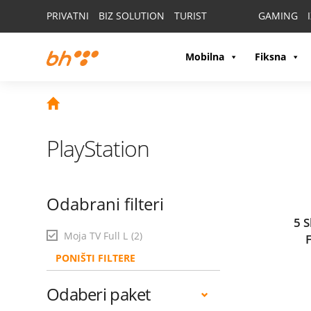
PRIVATNI
BIZ SOLUTION
TURIST
GAMING
Mobilna
Fiksna
PlayStation
Odabrani filteri
5 S
Moja TV Full L
(2)
PONIŠTI FILTERE
Odaberi paket