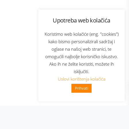
Program lojalnosti
Upotreba web kolačića
ecom
Bonus plus
usluga
Prijava za newsletter
Koristimo web kolačiće (eng. "cookies")
kako bismo personalizirali sadržaj i
oglase na našoj web stranici, te
Telecom
omogućili najbolje korisničko iskustvo.
Ako ih ne želite koristiti, možete ih
isključiti.
Uslovi korištenja kolačića
Prihvati
👋 Zdravo, kako mogu pomoći