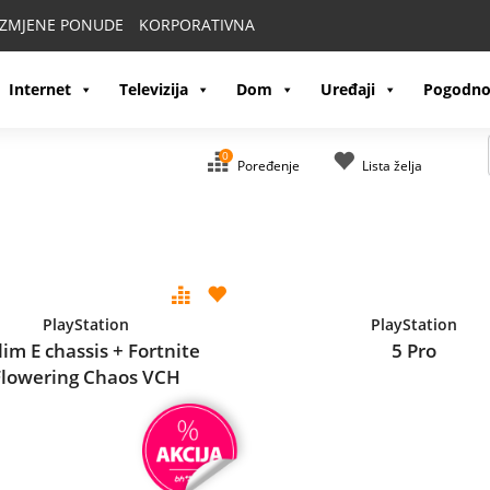
IZMJENE PONUDE
KORPORATIVNA
Internet
Televizija
Dom
Uređaji
Pogodno
0
Poređenje
Lista želja
PlayStation
PlayStation
lim E chassis + Fortnite
5 Pro
Flowering Chaos VCH