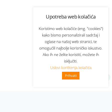
Upotreba web kolačića
Koristimo web kolačiće (eng. "cookies")
kako bismo personalizirali sadržaj i
oglase na našoj web stranici, te
omogućili najbolje korisničko iskustvo.
Ako ih ne želite koristiti, možete ih
isključiti.
Uslovi korištenja kolačića
Prihvati