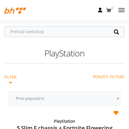
0
Mobilna
Fiksna
Internet
PlayStation
Televizija
Dom
PONIŠTI FILTERE
FILTER
Uređaji
Pogodnosti
Akcije
Podrška
PlayStation
5 Slim E chassis + Fortnite Flowering