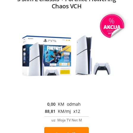
Chaos VCH
0,00
KM odmah
88,81
KM/mj x12
uz Moja TV Net M