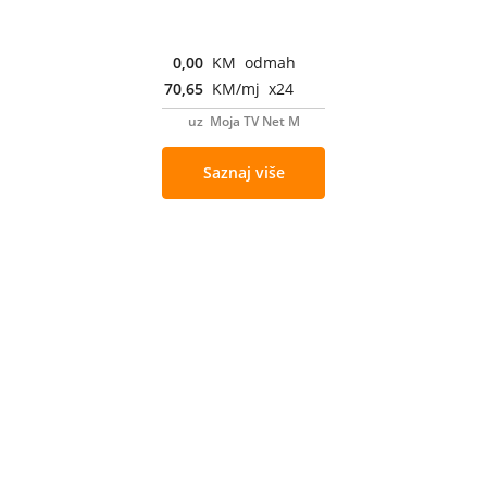
0,00
KM odmah
70,65
KM/mj x24
uz Moja TV Net M
Saznaj više