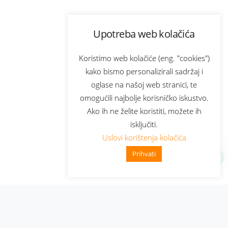
Upotreba web kolačića
Koristimo web kolačiće (eng. "cookies")
kako bismo personalizirali sadržaj i
oglase na našoj web stranici, te
omogućili najbolje korisničko iskustvo.
Ako ih ne želite koristiti, možete ih
isključiti.
Uslovi korištenja kolačića
Prihvati