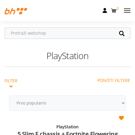
0
Mobilna
Fiksna
Internet
PlayStation
Televizija
Dom
PONIŠTI FILTERE
FILTER
Uređaji
Pogodnosti
Akcije
Podrška
PlayStation
5 Slim E chassis + Fortnite Flowering