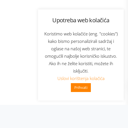
Program lojalnosti
Upotreba web kolačića
ecom
Bonus plus
usluga
Prijava za newsletter
Koristimo web kolačiće (eng. "cookies")
kako bismo personalizirali sadržaj i
oglase na našoj web stranici, te
Telecom
omogućili najbolje korisničko iskustvo.
Ako ih ne želite koristiti, možete ih
isključiti.
Uslovi korištenja kolačića
Prihvati
👋 Zdravo, kako mogu pomoći?