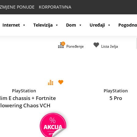
IZMJENE PONUDE
KORPORATIVNA
Internet
Televizija
Dom
Uređaji
Pogodno
0
Poređenje
Lista želja
PlayStation
PlayStation
lim E chassis + Fortnite
5 Pro
Flowering Chaos VCH