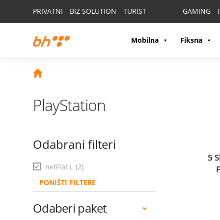
PRIVATNI
BIZ SOLUTION
TURIST
GAMING
Mobilna
Fiksna
PlayStation
Odabrani filteri
5 S
netFlat L
(2)
PONIŠTI FILTERE
Odaberi paket