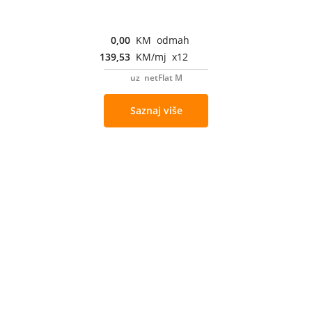
0,00
KM odmah
139,53
KM/mj x12
uz netFlat M
Saznaj više