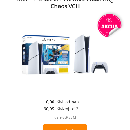
Chaos VCH
0,00
KM odmah
90,95
KM/mj x12
uz netFlat M