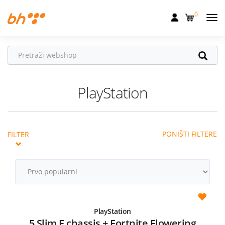
0
Mobilna
Fiksna
Internet
PlayStation
Televizija
Dom
PONIŠTI FILTERE
FILTER
Uređaji
Pogodnosti
Akcije
Podrška
PlayStation
5 Slim E chassis + Fortnite Flowering