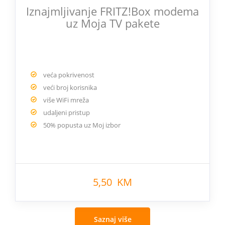
Iznajmljivanje FRITZ!Box modema
uz Moja TV pakete
veća pokrivenost
veći broj korisnika
više WiFi mreža
udaljeni pristup
50% popusta uz Moj izbor
5,50 KM
Saznaj više