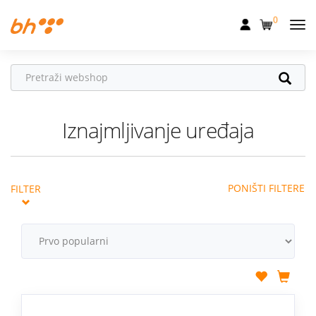
0
Mobilna
Fiksna
Internet
Iznajmljivanje uređaja
Televizija
Dom
PONIŠTI FILTERE
FILTER
Uređaji
Pogodnosti
Akcije
Podrška