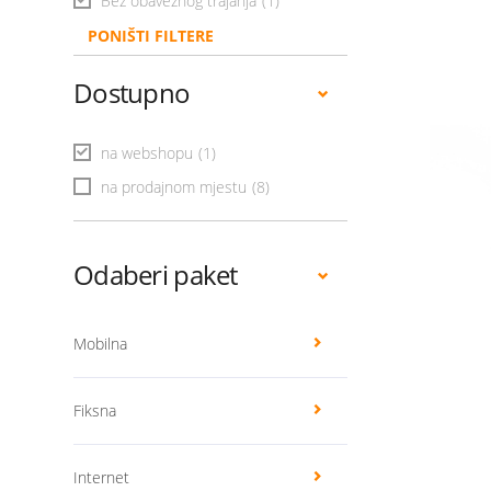
Bez obaveznog trajanja
(1)
PONIŠTI FILTERE
Dostupno
na webshopu
(1)
na prodajnom mjestu
(8)
Odaberi paket
Mobilna
Fiksna
Internet