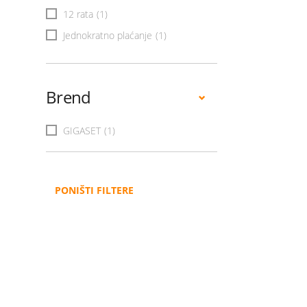
12 rata
(1)
Jednokratno plaćanje
(1)
Brend
GIGASET
(1)
PONIŠTI FILTERE
Administracija
B2B
Nabavke i pozivi
Veleprodaja