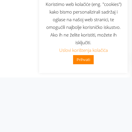
sluga
Prijava za newsletter
Koristimo web kolačiće (eng. "cookies")
kako bismo personalizirali sadržaj i
oglase na našoj web stranici, te
elecom
omogućili najbolje korisničko iskustvo.
Ako ih ne želite koristiti, možete ih
isključiti.
Uslovi korištenja kolačića
Prihvati
👋 Zdravo, kako mogu pomoći?