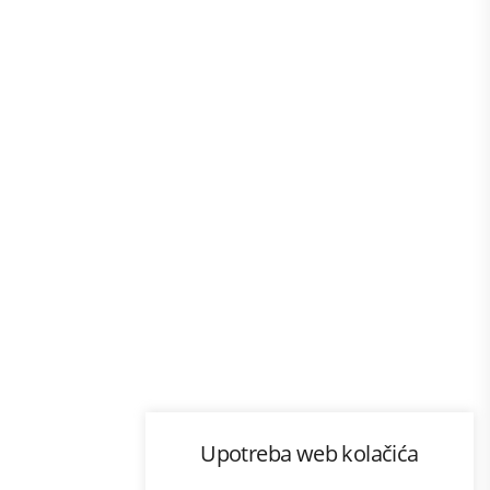
Program lojalnosti
Upotreba web kolačića
com
Bonus plus