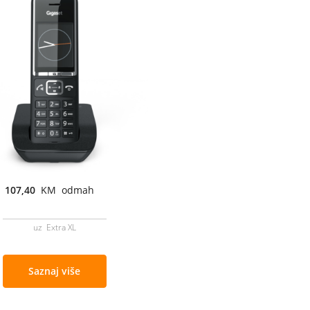
107,40
KM odmah
uz Extra XL
Saznaj više