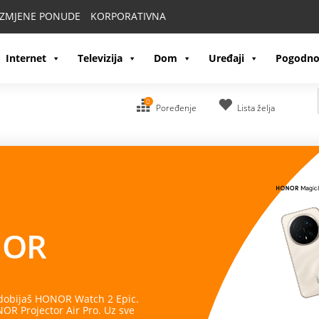
IZMJENE PONUDE
KORPORATIVNA
Internet
Televizija
Dom
Uređaji
Pogodno
0
Poređenje
Lista želja
OR
 dobijaš HONOR Watch 2 Epic.
R Projector Air Pro. Uz sve