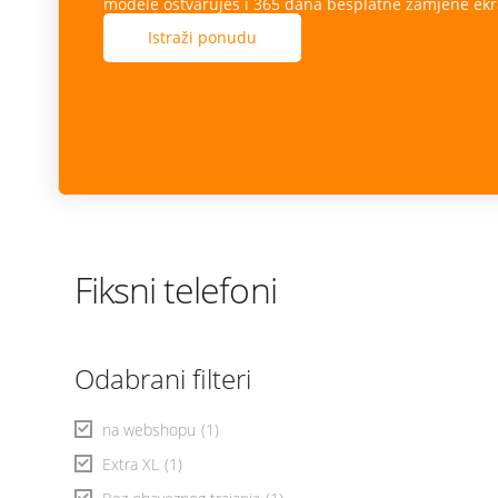
modele ostvaruješ i 365 dana besplatne zamjene ekr
Istraži ponudu
Fiksni telefoni
Odabrani filteri
na webshopu
(1)
Extra XL
(1)