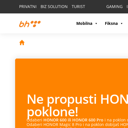
PRIVATNI
BIZ SOLUTION
TURIST
GAMING
Mobilna
Fiksna
Ne propusti
HON
poklone!
Odaberi
HONOR 600 ili HONOR 600 Pro
i na poklon
Odaberi HONOR Magic 8 Pro i na poklon dobijaš HONO