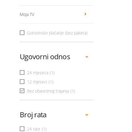
Moja TV
Gotovinsko plaćanje (bez paketa)
Ugovorni odnos
24 mjeseca
(1)
12 mjeseci
(1)
Bez obaveznog trajanja
(1)
Broj rata
24 rate
(1)