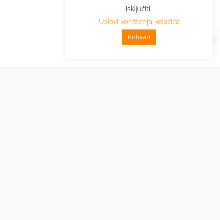
isključiti.
Uslovi korištenja kolačića
Prihvati
Administracija
Nabavke i pozivi
Karijera