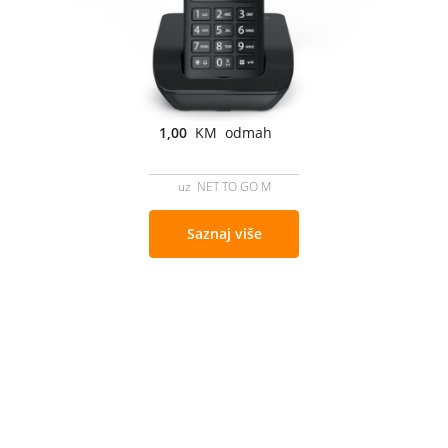
1,00
KM odmah
uz NET TO GO M
Saznaj više