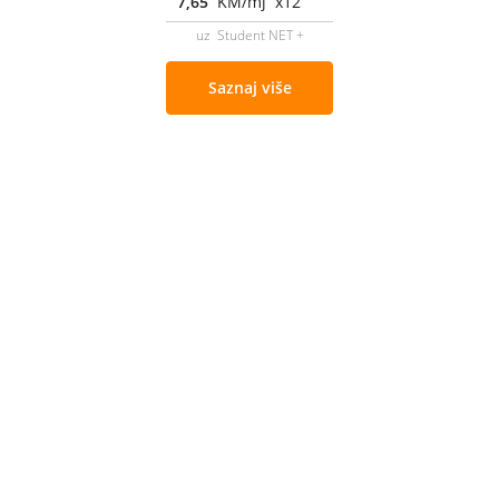
7,65
KM/mj x12
uz Student NET +
Saznaj više