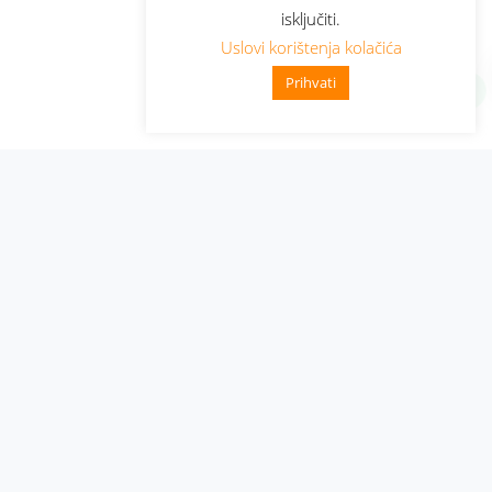
isključiti.
Uslovi korištenja kolačića
Prihvati
Administracija
Nabavke i pozivi
Karijera