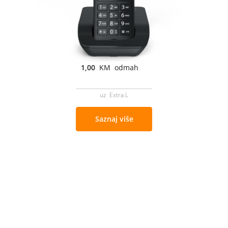
1,00
KM odmah
uz Extra L
Saznaj više