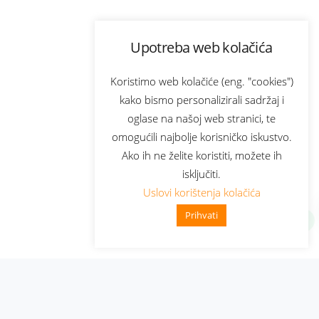
Upotreba web kolačića
Koristimo web kolačiće (eng. "cookies")
kako bismo personalizirali sadržaj i
oglase na našoj web stranici, te
omogućili najbolje korisničko iskustvo.
Ako ih ne želite koristiti, možete ih
isključiti.
Uslovi korištenja kolačića
Prihvati