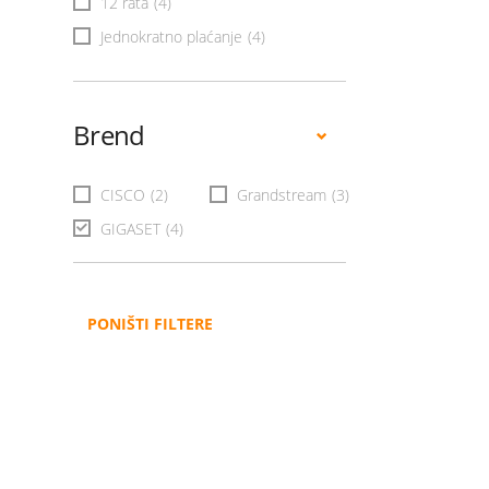
12 rata
(4)
Jednokratno plaćanje
(4)
Brend
CISCO
(2)
Grandstream
(3)
GIGASET
(4)
PONIŠTI FILTERE
Administracija
B2B
Nabavke i pozivi
Veleprodaja