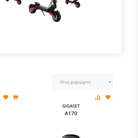
R
m
M
v
GIGASET
A170