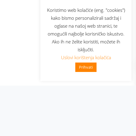
sluga
Prijava za newsletter
Koristimo web kolačiće (eng. "cookies")
kako bismo personalizirali sadržaj i
oglase na našoj web stranici, te
elecom
omogućili najbolje korisničko iskustvo.
Ako ih ne želite koristiti, možete ih
isključiti.
Uslovi korištenja kolačića
Prihvati
👋 Zdravo, kako mogu pomoći?