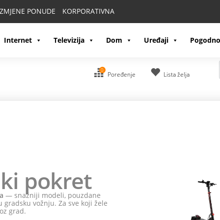
IZMJENE PONUDE
KORPORATIVNA
Internet
Televizija
Dom
Uređaji
Pogodno
0
Poređenje
Lista želja
ki pokret
a
— snažniji modeli, pouzdane
 gradsku vožnju. Za sve koji žele
oz grad.