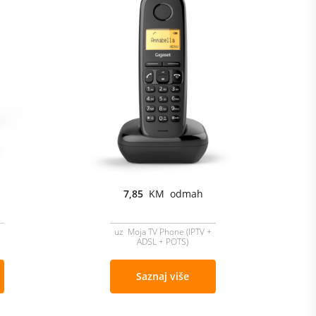
7,85
KM odmah
uz Moja TV Phone (IPTV +
ADSL + POTS)
Saznaj više