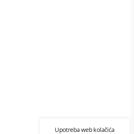
Program lojalnosti
Upotreba web kolačića
com
Bonus plus