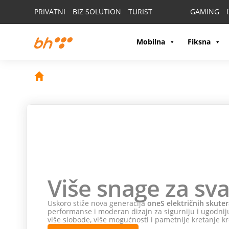
PRIVATNI
BIZ SOLUTION
TURIST
GAMING
Mobilna
Fiksna
Više snage za sva
Uskoro stiže nova generacija
oneS električnih skuter
performanse i moderan dizajn za sigurniju i ugodniju
više slobode, više mogućnosti i pametnije kretanje kr