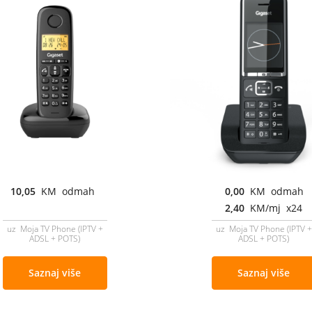
10,05
KM odmah
0,00
KM odmah
2,40
KM/mj x24
uz Moja TV Phone (IPTV +
uz Moja TV Phone (IPTV +
ADSL + POTS)
ADSL + POTS)
Saznaj više
Saznaj više