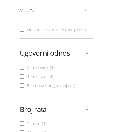
Moja TV
Gotovinsko plaćanje (bez paketa)
Ugovorni odnos
24 mjeseca
(4)
12 mjeseci
(4)
Bez obaveznog trajanja
(4)
Broj rata
24 rate
(4)