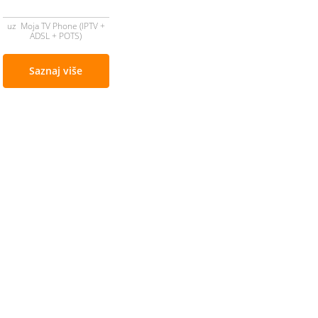
uz Moja TV Phone (IPTV +
ADSL + POTS)
Saznaj više
Cjenovnik i uslovi
Aplikacije
Izmjene ponude
Moj BH Tele