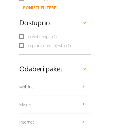
PONIŠTI FILTERE
Dostupno
na webshopu
(2)
na prodajnom mjestu
(2)
Odaberi paket
Mobilna
Fiksna
Internet