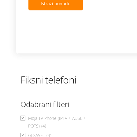
Istraži ponudu
Fiksni telefoni
Odabrani filteri
Moja TV Phone (IPTV + ADSL +
POTS)
(4)
GIGASET
(4)