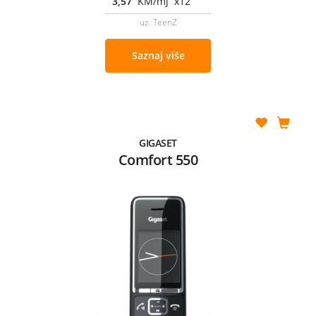
3,57
KM/mj x12
uz TeenZ
Saznaj više
GIGASET
Comfort 550