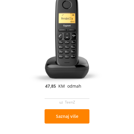
47,85
KM odmah
uz TeenZ
Saznaj više