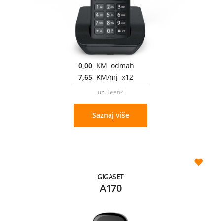
0,00
KM odmah
7,65
KM/mj x12
uz TeenZ
Saznaj više
GIGASET
A170