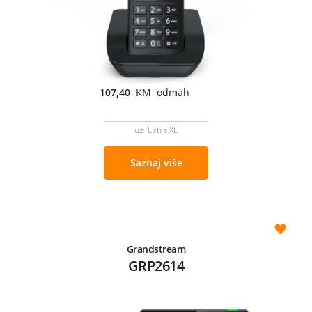
107,40
KM odmah
uz Extra XL
Saznaj više
Grandstream
GRP2614