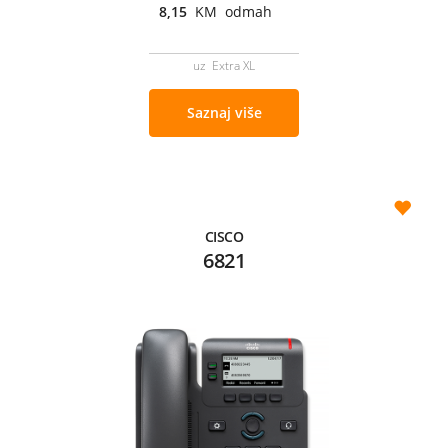
8,15
KM odmah
uz Extra XL
Saznaj više
CISCO
6821