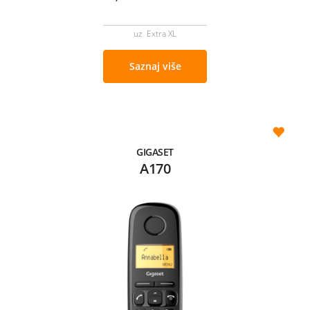
uz Extra XL
Saznaj više
GIGASET
A170