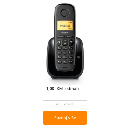
1,00
KM odmah
uz Extra XL
Saznaj više