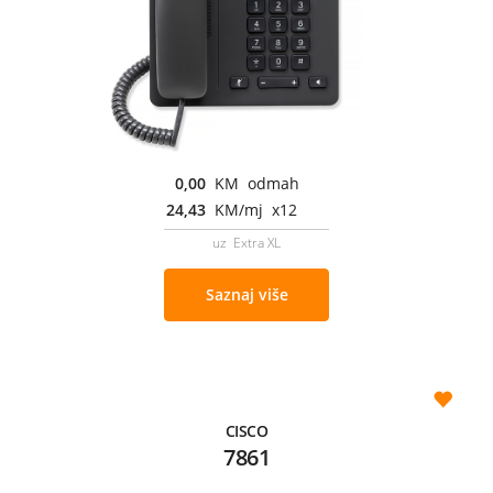
0,00
KM odmah
24,43
KM/mj x12
uz Extra XL
Saznaj više
CISCO
7861