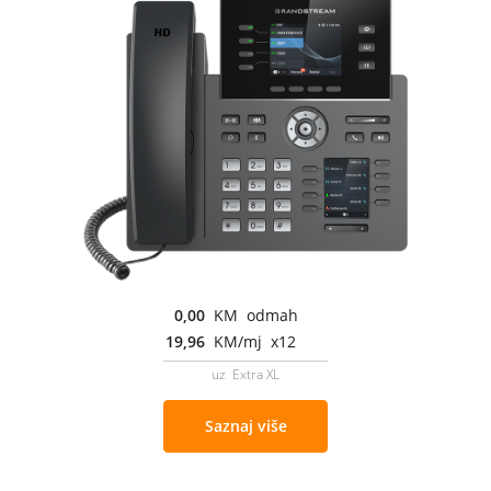
0,00
KM odmah
19,96
KM/mj x12
uz Extra XL
Saznaj više