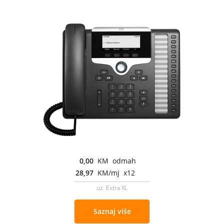
0,00
KM odmah
28,97
KM/mj x12
uz Extra XL
Saznaj više