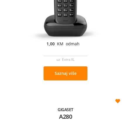
1,00
KM odmah
uz Extra XL
Saznaj više
GIGASET
A280