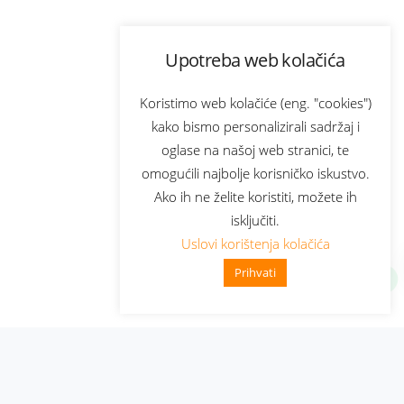
Upotreba web kolačića
Koristimo web kolačiće (eng. "cookies")
kako bismo personalizirali sadržaj i
oglase na našoj web stranici, te
omogućili najbolje korisničko iskustvo.
Ako ih ne želite koristiti, možete ih
isključiti.
Uslovi korištenja kolačića
Prihvati