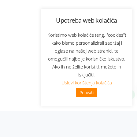
Upotreba web kolačića
Koristimo web kolačiće (eng. "cookies")
kako bismo personalizirali sadržaj i
oglase na našoj web stranici, te
omogućili najbolje korisničko iskustvo.
Ako ih ne želite koristiti, možete ih
isključiti.
Uslovi korištenja kolačića
Prihvati