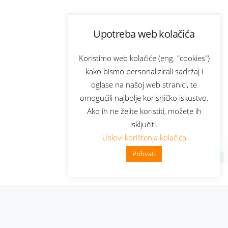
Upotreba web kolačića
Koristimo web kolačiće (eng. "cookies")
kako bismo personalizirali sadržaj i
oglase na našoj web stranici, te
omogućili najbolje korisničko iskustvo.
Ako ih ne želite koristiti, možete ih
isključiti.
Uslovi korištenja kolačića
Prihvati