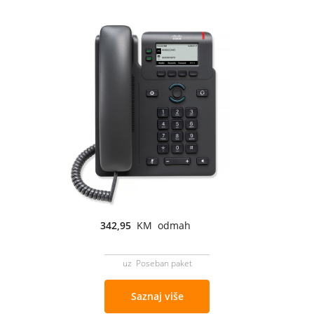
342,95
KM odmah
uz Poseban paket
Saznaj više