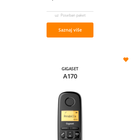
uz Poseban paket
Saznaj više
GIGASET
A170