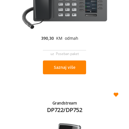
390,30
KM odmah
uz Poseban paket
Saznaj više
Grandstream
DP722/DP752