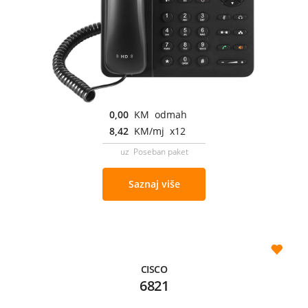
0,00
KM odmah
8,42
KM/mj x12
uz Poseban paket
Saznaj više
CISCO
6821