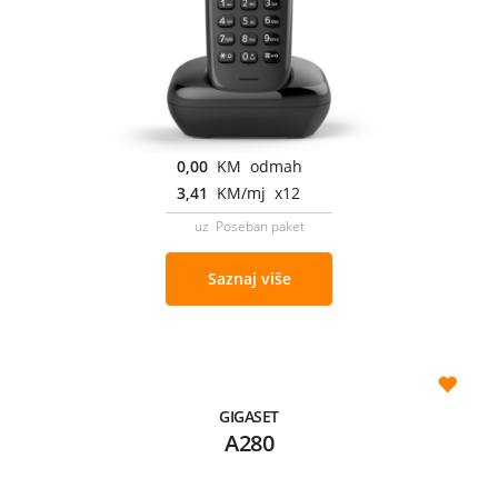
0,00
KM odmah
3,41
KM/mj x12
uz Poseban paket
Saznaj više
GIGASET
A280