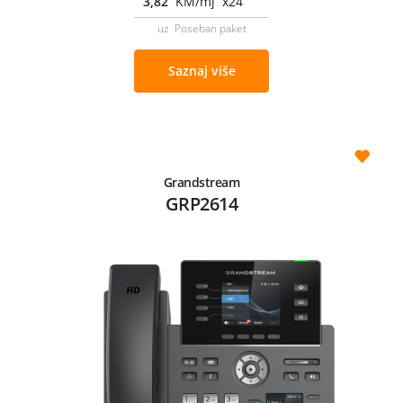
3,82
KM/mj x24
uz Poseban paket
Saznaj više
Grandstream
GRP2614