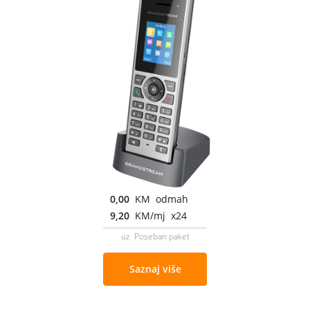
0,00
KM odmah
9,20
KM/mj x24
uz Poseban paket
Saznaj više