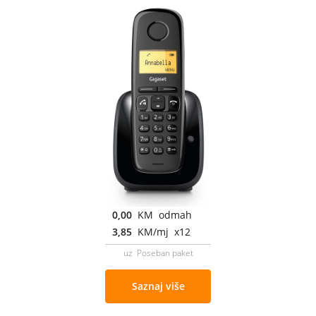
0,00
KM odmah
3,85
KM/mj x12
uz Poseban paket
Saznaj više