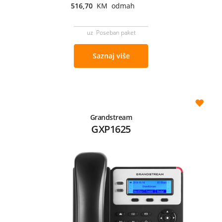
516,70
KM odmah
uz Poseban paket
Saznaj više
Grandstream
GXP1625