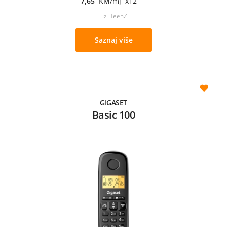
7,65
KM/mj x12
uz TeenZ
Saznaj više
GIGASET
Basic 100