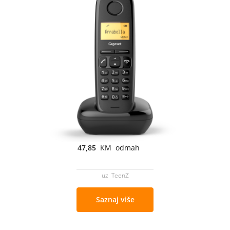
47,85
KM odmah
uz TeenZ
Saznaj više