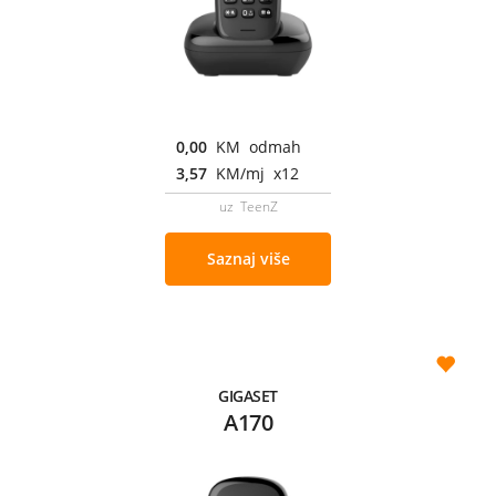
0,00
KM odmah
3,57
KM/mj x12
uz TeenZ
Saznaj više
GIGASET
A170