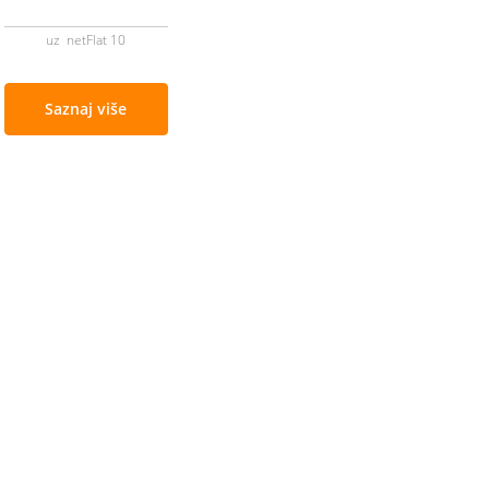
uz netFlat 10
Saznaj više
Cjenovnik i uslovi
Aplikacije
Izmjene ponude
Moj BH Tele
Uslovi akcija
Dostupnost u
Cjenovnik usluga
Moja webTV
Opšti uslovi za pružanje usluga
Aukcije BH T