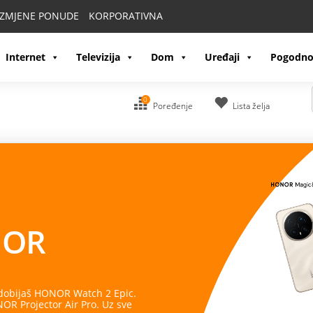
IZMJENE PONUDE
KORPORATIVNA
Internet
Televizija
Dom
Uređaji
Pogodno
0
Poređenje
Lista želja
OR
 dobijaš HONOR Watch 2 Epic.
R Projector Air Pro. Uz sve