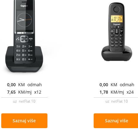
0,00
KM odmah
0,00
KM odmah
7,65
KM/mj x12
1,78
KM/mj x24
uz netFlat 10
uz netFlat 10
Saznaj više
Saznaj više