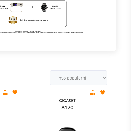
M
v
GIGASET
A170