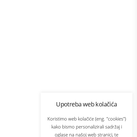
Program lojalnosti
Upotreba web kolačića
com
Bonus plus
sluga
Prijava za newsletter
Koristimo web kolačiće (eng. "cookies")
kako bismo personalizirali sadržaj i
oglase na našoj web stranici, te
elecom