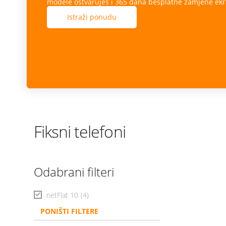
modele ostvaruješ i 365 dana besplatne zamjene ekr
Istraži ponudu
Fiksni telefoni
Odabrani filteri
netFlat 10
(4)
PONIŠTI FILTERE