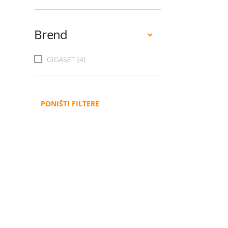
Brend
GIGASET
(4)
PONIŠTI FILTERE
Administracija
B2B
Nabavke i pozivi
Veleprodaja
Karijera
Partneri
Pristup informacijama
Sponzorstva
Arhiva vijesti
Donacije