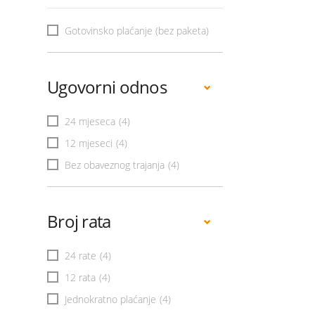
Gotovinsko plaćanje (bez paketa)
Ugovorni odnos
24 mjeseca
(4)
12 mjeseci
(4)
Bez obaveznog trajanja
(4)
Broj rata
24 rate
(4)
12 rata
(4)
Jednokratno plaćanje
(4)