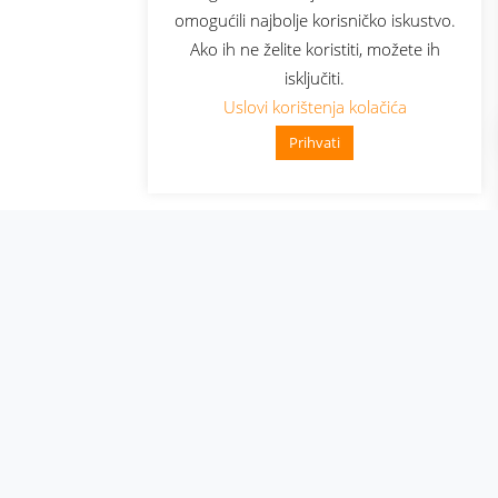
omogućili najbolje korisničko iskustvo.
Ako ih ne želite koristiti, možete ih
isključiti.
Uslovi korištenja kolačića
Prihvati
👋 Zdravo, kako mogu pomoći?