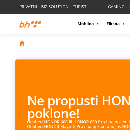
PRIVATNI
BIZ SOLUTION
TURIST
GAMING
Mobilna
Fiksna
Ne propusti
HON
poklone!
Odaberi
HONOR 600 ili HONOR 600 Pro
i na poklon
Odaberi HONOR Magic 8 Pro i na poklon dobijaš HONO