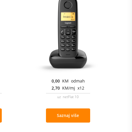
0,00
KM odmah
2,70
KM/mj x12
uz netFlat 10
Saznaj više