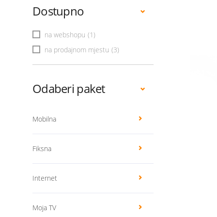
Dostupno
na webshopu
(1)
na prodajnom mjestu
(3)
Odaberi paket
Mobilna
Fiksna
Internet
Moja TV