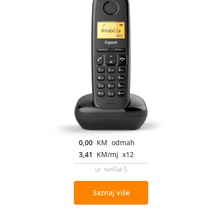
0,00
KM odmah
3,41
KM/mj x12
uz netFlat 5
Saznaj više