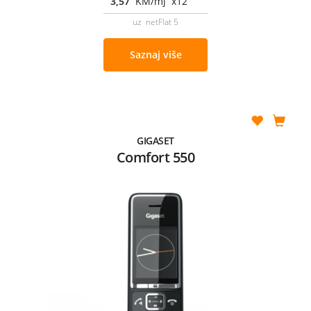
3,57
KM/mj x12
uz netFlat 5
Saznaj više
GIGASET
Comfort 550