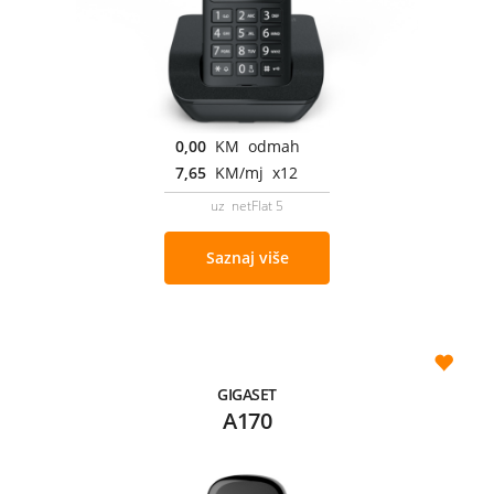
0,00
KM odmah
7,65
KM/mj x12
uz netFlat 5
Saznaj više
GIGASET
A170