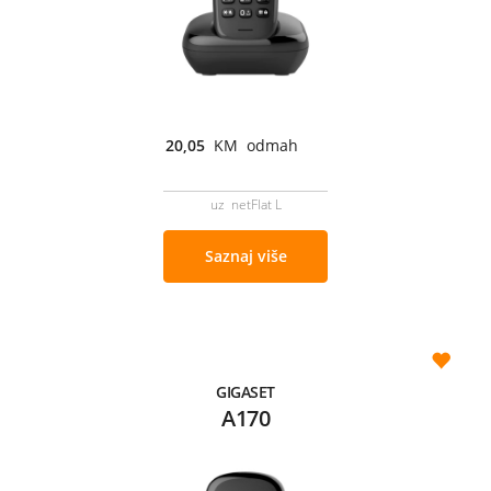
20,05
KM odmah
uz netFlat L
Saznaj više
GIGASET
A170