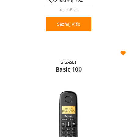
3,82
KM/mj x24
uz netFlat L
Saznaj više
GIGASET
Basic 100