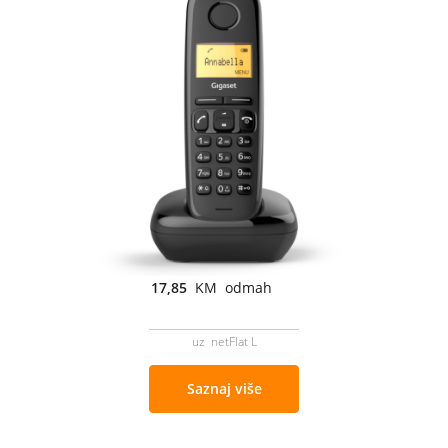
17,85
KM odmah
uz netFlat L
Saznaj više