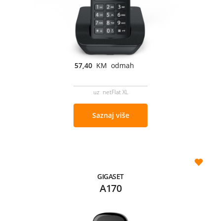
57,40
KM odmah
uz netFlat XL
Saznaj više
GIGASET
A170