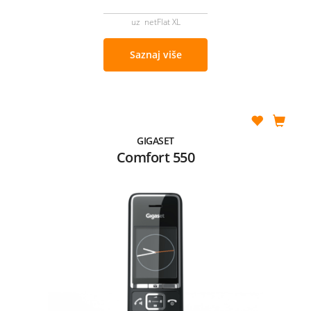
uz netFlat XL
Saznaj više
GIGASET
Comfort 550