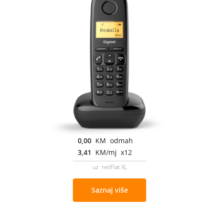
0,00
KM odmah
3,41
KM/mj x12
uz netFlat XL
Saznaj više