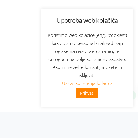
Upotreba web kolačića
Koristimo web kolačiće (eng. "cookies")
kako bismo personalizirali sadržaj i
oglase na našoj web stranici, te
omogućili najbolje korisničko iskustvo.
Ako ih ne želite koristiti, možete ih
isključiti.
Uslovi korištenja kolačića
Prihvati