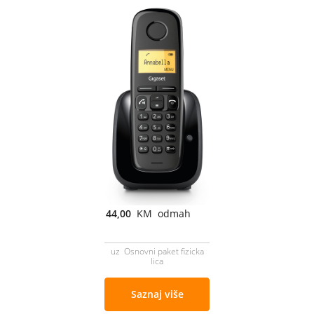
44,00
KM odmah
uz Osnovni paket fizicka
lica
Saznaj više