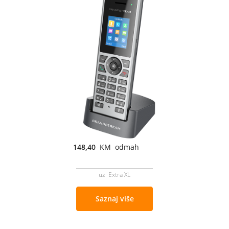
148,40
KM odmah
uz Extra XL
Saznaj više