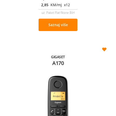
2,85
KM/mj x12
uz Paket Flat fiksne BiH
Saznaj više
GIGASET
A170