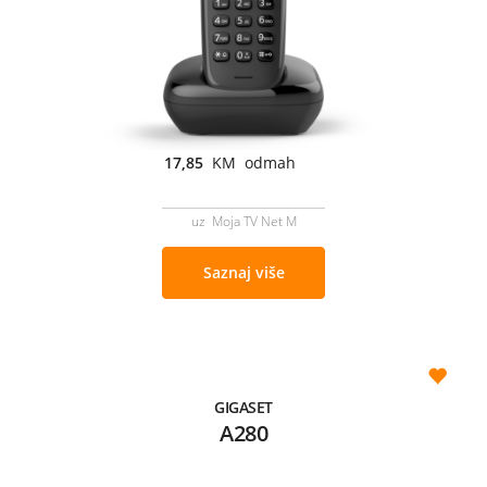
17,85
KM odmah
uz Moja TV Net M
Saznaj više
GIGASET
A280