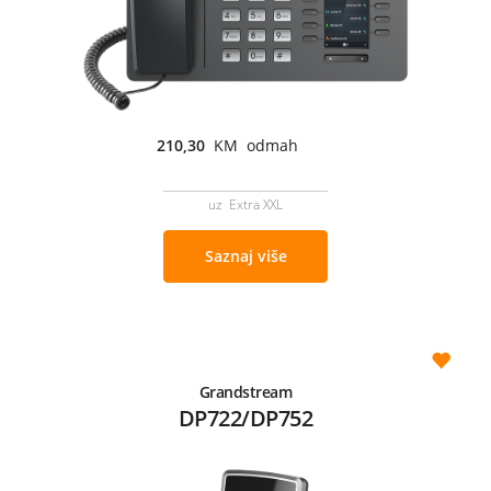
210,30
KM odmah
uz Extra XXL
Saznaj više
Grandstream
DP722/DP752