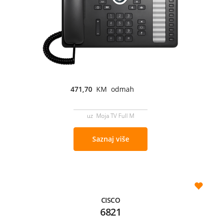
471,70
KM odmah
uz Moja TV Full M
Saznaj više
CISCO
6821