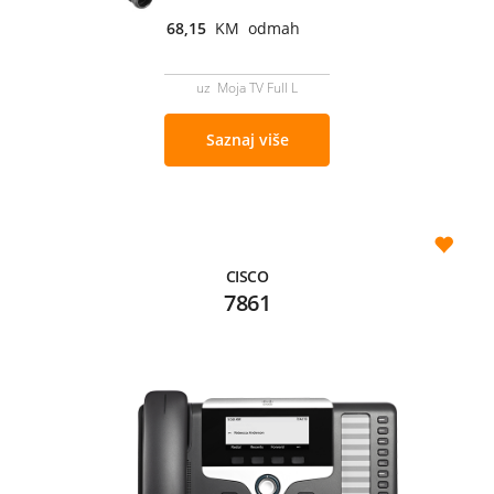
68,15
KM odmah
uz Moja TV Full L
Saznaj više
CISCO
7861