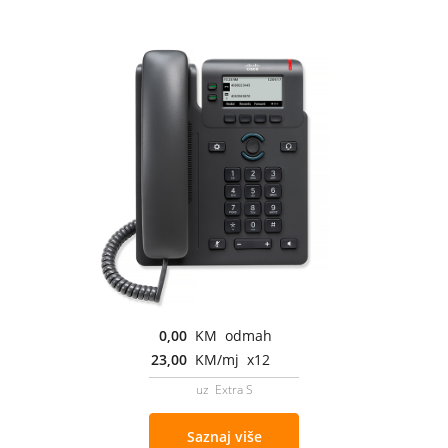
0,00
KM odmah
23,00
KM/mj x12
uz Extra S
Saznaj više