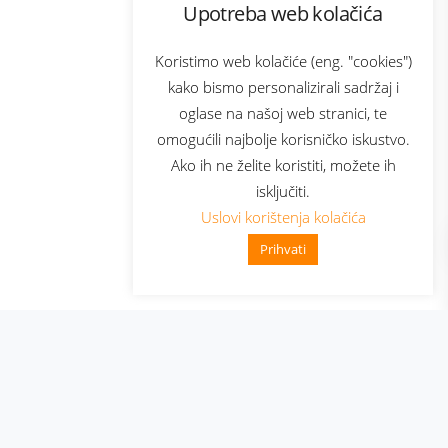
Upotreba web kolačića
com
Bonus plus
sluga
Prijava za newsletter
Koristimo web kolačiće (eng. "cookies")
kako bismo personalizirali sadržaj i
oglase na našoj web stranici, te
elecom
omogućili najbolje korisničko iskustvo.
Ako ih ne želite koristiti, možete ih
isključiti.
Uslovi korištenja kolačića
Prihvati
👋 Zdravo, kako mogu pomoći?