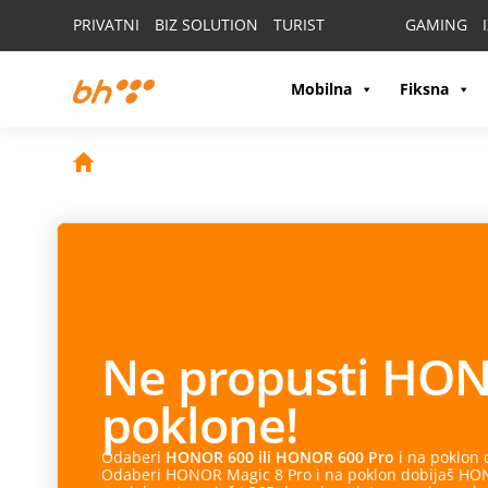
PRIVATNI
BIZ SOLUTION
TURIST
GAMING
Mobilna
Fiksna
Ne propusti
HON
poklone!
Odaberi
HONOR 600 ili HONOR 600 Pro
i na poklon
Odaberi HONOR Magic 8 Pro i na poklon dobijaš HONO