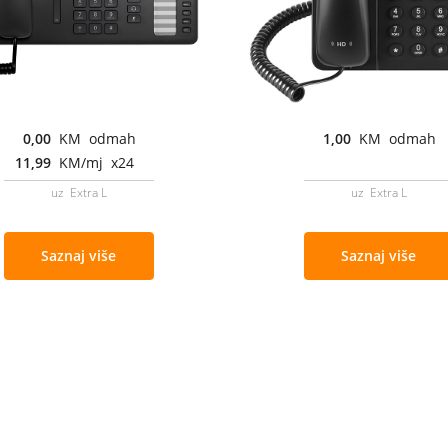
0,00
KM odmah
1,00
KM odmah
11,99
KM/mj x24
uz Extra L
uz Extra L
Saznaj više
Saznaj više
Cjenovnik i uslovi
Aplikacije