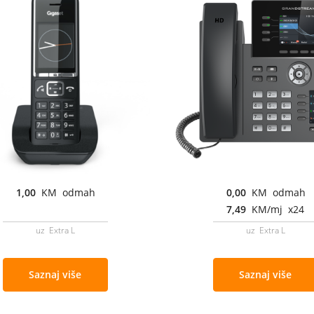
1,00
KM odmah
0,00
KM odmah
7,49
KM/mj x24
uz Extra L
uz Extra L
Saznaj više
Saznaj više