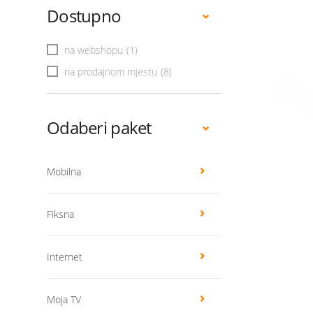
Dostupno
na webshopu
(1)
na prodajnom mjestu
(8)
Odaberi paket
Mobilna
Fiksna
Internet
Moja TV