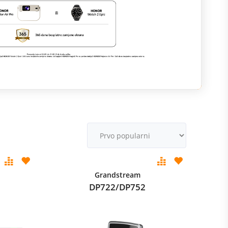
M
v
Grandstream
DP722/DP752