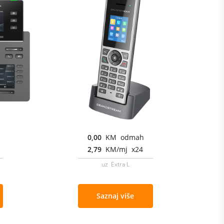
0,00
KM odmah
2,79
KM/mj x24
uz Extra L
Saznaj više