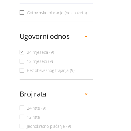
Gotovinsko plaćanje (bez paketa)
Ugovorni odnos
24 mjeseca
(9)
12 mjeseci
(9)
Bez obaveznog trajanja
(9)
Broj rata
24 rate
(9)
12 rata
Jednokratno plaćanje
(9)