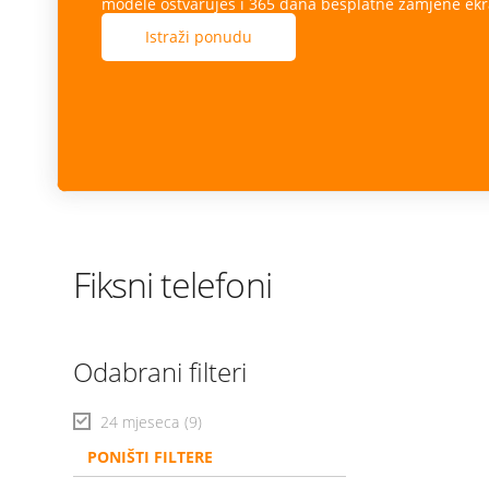
modele ostvaruješ i 365 dana besplatne zamjene ekr
Istraži ponudu
Fiksni telefoni
Odabrani filteri
24 mjeseca
(9)
PONIŠTI FILTERE