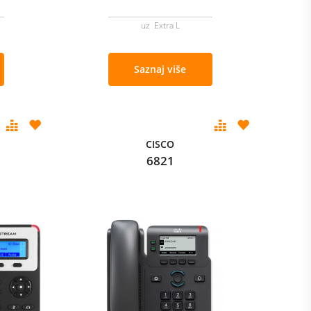
uz Extra L
Saznaj više
CISCO
6821