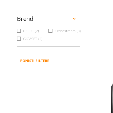
Brend
CISCO
(2)
Grandstream
(3)
GIGASET
(4)
PONIŠTI FILTERE