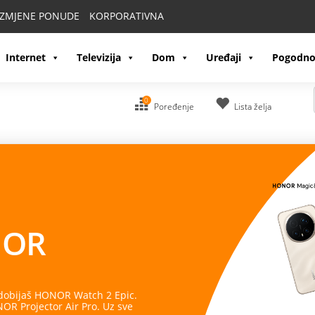
IZMJENE PONUDE
KORPORATIVNA
Internet
Televizija
Dom
Uređaji
Pogodno
0
Poređenje
Lista želja
OR
 dobijaš HONOR Watch 2 Epic.
R Projector Air Pro. Uz sve