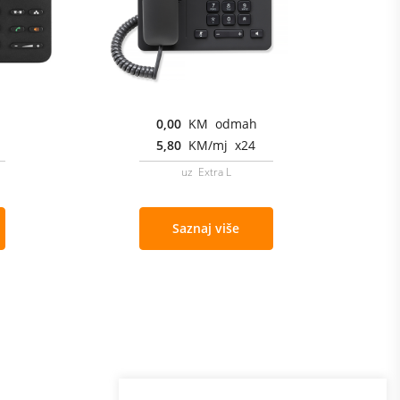
0,00
KM odmah
5,80
KM/mj x24
uz Extra L
Saznaj više
Program lojalnosti