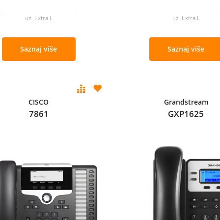
uz Extra L
uz Extra L
Saznaj više
Saznaj više
CISCO
Grandstream
7861
GXP1625