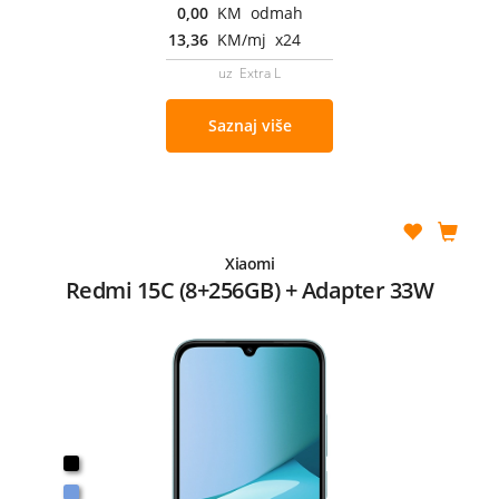
0,00
KM odmah
13,36
KM/mj x24
uz Extra L
Saznaj više
Xiaomi
Redmi 15C (8+256GB) + Adapter 33W