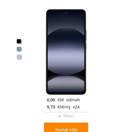
0,00
KM odmah
9,73
KM/mj x24
uz Extra L
Saznaj više