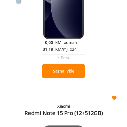
0,00
KM odmah
31,18
KM/mj x24
uz Extra L
Saznaj više
Xiaomi
Redmi Note 15 Pro (12+512GB)