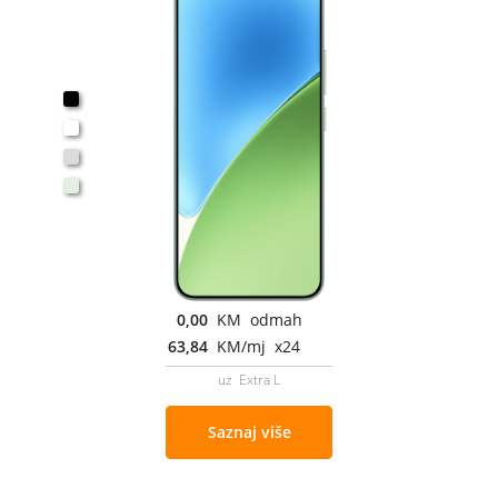
0,00
KM odmah
63,84
KM/mj x24
uz Extra L
Saznaj više