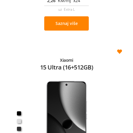
2,26
KM/mj x24
uz Extra L
Saznaj više
Xiaomi
15 Ultra (16+512GB)