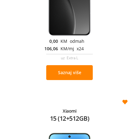
0,00
KM odmah
106,06
KM/mj x24
uz Extra L
Saznaj više
Xiaomi
15 (12+512GB)