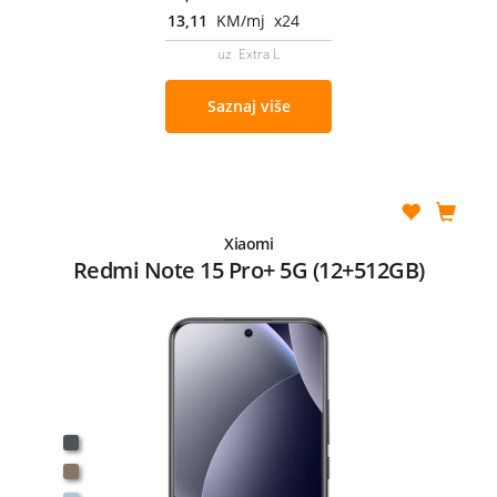
13,11
KM/mj x24
uz Extra L
Saznaj više
Xiaomi
Redmi Note 15 Pro+ 5G (12+512GB)