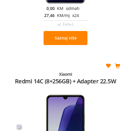
0,00
KM odmah
27,46
KM/mj x24
uz Extra L
Saznaj više
Xiaomi
Redmi 14C (8+256GB) + Adapter 22.5W