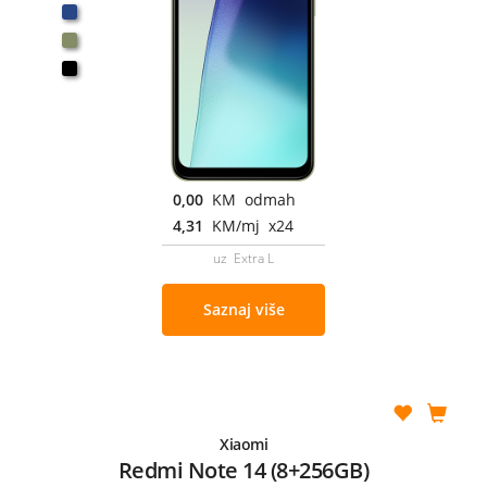
0,00
KM odmah
4,31
KM/mj x24
uz Extra L
Saznaj više
Xiaomi
Redmi Note 14 (8+256GB)