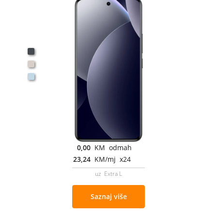
0,00
KM odmah
23,24
KM/mj x24
uz Extra L
Saznaj više