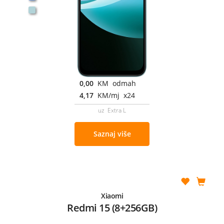
0,00
KM odmah
4,17
KM/mj x24
uz Extra L
Saznaj više
Xiaomi
Redmi 15 (8+256GB)