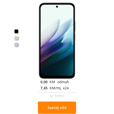
0,00
KM odmah
7,45
KM/mj x24
uz Extra L
Saznaj više