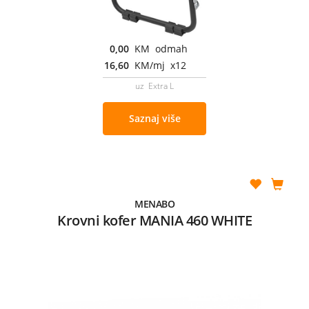
0,00
KM odmah
16,60
KM/mj x12
uz Extra L
Saznaj više
MENABO
Krovni kofer MANIA 460 WHITE