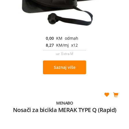
0,00
KM odmah
8,27
KM/mj x12
uz Extra M
Saznaj više
MENABO
Nosači za bicikla MERAK TYPE Q (Rapid)