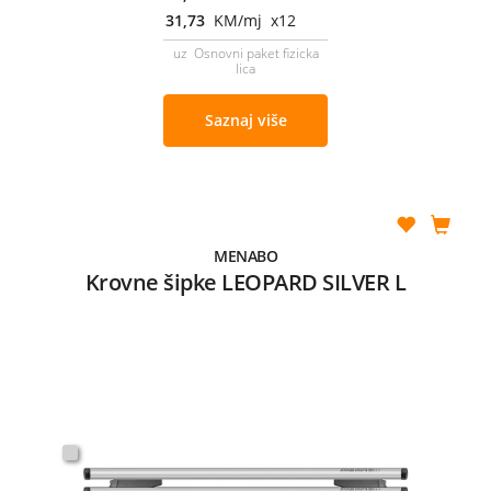
31,73
KM/mj x12
uz Osnovni paket fizicka
lica
Saznaj više
MENABO
Krovne šipke LEOPARD SILVER L