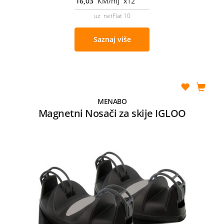
16,03
KM/mj x12
uz netFlat 10
Saznaj više
MENABO
Magnetni Nosači za skije IGLOO