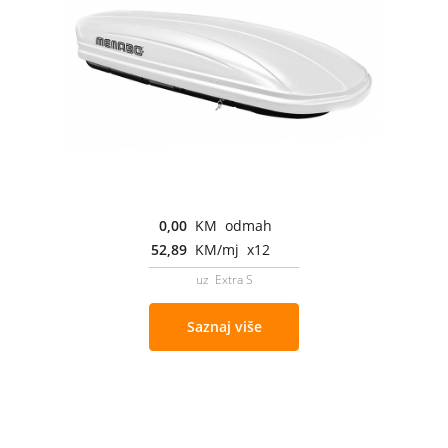
0,00
KM odmah
52,89
KM/mj x12
uz Extra S
Saznaj više