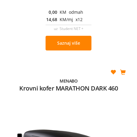
0,00
KM odmah
14,68
KM/mj x12
uz Student NET +
Saznaj više
MENABO
Krovni kofer MARATHON DARK 460