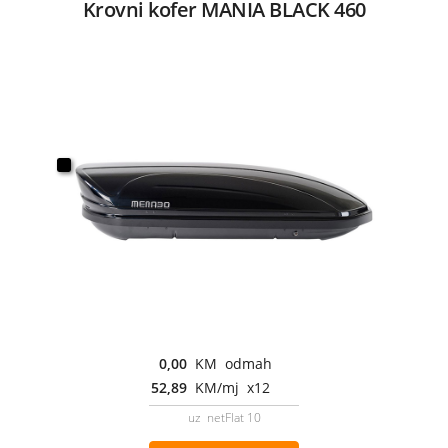
Krovni kofer MANIA BLACK 460
0,00
KM odmah
52,89
KM/mj x12
uz netFlat 10