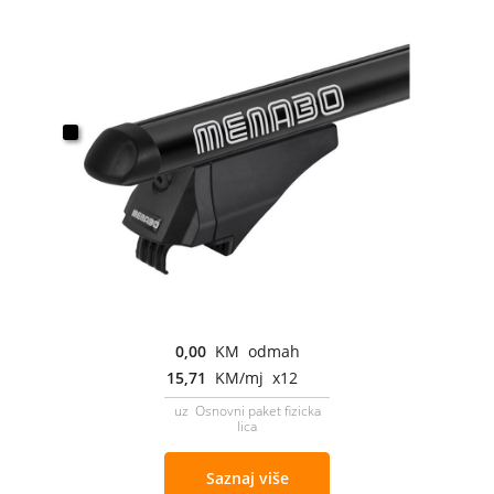
0,00
KM odmah
15,71
KM/mj x12
uz Osnovni paket fizicka
lica
Saznaj više