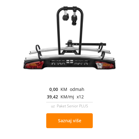
0,00
KM odmah
39,42
KM/mj x12
uz Paket Senior PLUS
Saznaj više