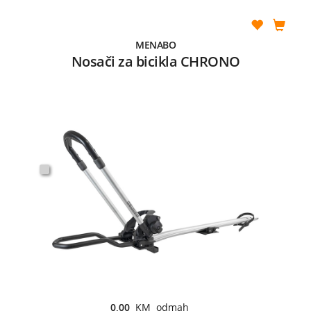
MENABO
Nosači za bicikla CHRONO
0,00
KM odmah