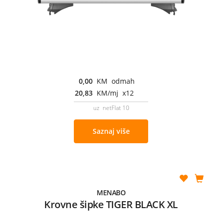
0,00
KM odmah
20,83
KM/mj x12
uz netFlat 10
Saznaj više
MENABO
Krovne šipke TIGER BLACK XL