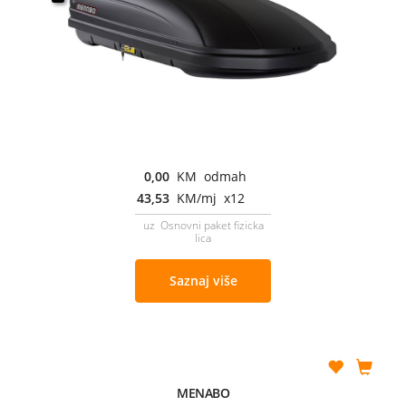
0,00
KM odmah
43,53
KM/mj x12
uz Osnovni paket fizicka
lica
Saznaj više
MENABO