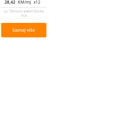
28,42
KM/mj x12
uz Osnovni paket fizicka
lica
Saznaj više