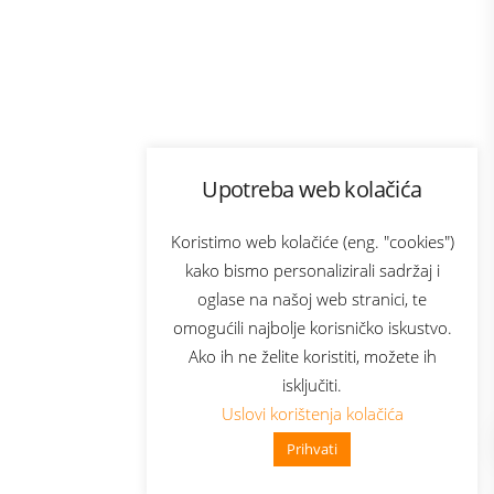
Program lojalnosti
Upotreba web kolačića
com
Bonus plus
sluga
Prijava za newsletter
Koristimo web kolačiće (eng. "cookies")
kako bismo personalizirali sadržaj i
oglase na našoj web stranici, te
elecom
omogućili najbolje korisničko iskustvo.
Ako ih ne želite koristiti, možete ih
isključiti.
Uslovi korištenja kolačića
Prihvati
👋 Zdravo, kako mogu pomoći?