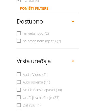
12 rata
(4)
PONIŠTI FILTERE
Dostupno
na webshopu
(2)
na prodajnom mjestu
(2)
Vrsta uređaja
Audio Video
(2)
Auto oprema
(11)
Mali kućanski aparati
(30)
Uređaji za hlađenje
(23)
Daljinski
(1)