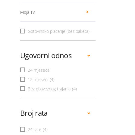
Moja TV
Gotovinsko plaćanje (bez paketa)
Ugovorni odnos
24 mjeseca
12 mjeseci
(4)
Bez obaveznog trajanja
(4)
Broj rata
24 rate
(4)