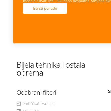
modele ostvaruješ i 365 dana besplatne zamjene ekr
Istraži ponudu
Bijela tehnika i ostala
oprema
Odabrani filteri
S
Pročišćivači zraka
(4)