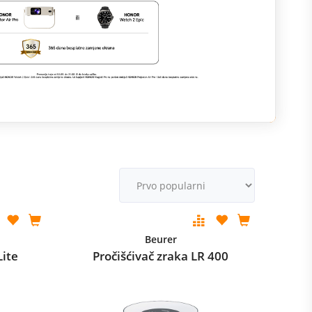
M
v
Beurer
Lite
Pročišćivač zraka LR 400