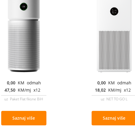
0,00
KM odmah
0,00
KM odmah
47,50
KM/mj x12
18,02
KM/mj x12
uz Paket Flat fiksne BiH
uz NET TO GO L
Saznaj više
Saznaj više