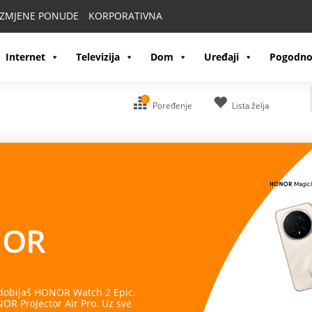
IZMJENE PONUDE
KORPORATIVNA
Internet
Televizija
Dom
Uređaji
Pogodno
0
Poređenje
Lista želja
OR
 dobijaš HONOR Watch 2 Epic.
R Projector Air Pro. Uz sve