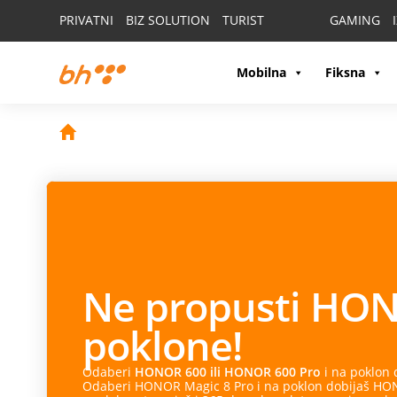
PRIVATNI
BIZ SOLUTION
TURIST
GAMING
Mobilna
Fiksna
Ne propusti
HON
poklone!
Odaberi
HONOR 600 ili HONOR 600 Pro
i na poklon
Odaberi HONOR Magic 8 Pro i na poklon dobijaš HONO