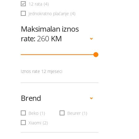
12 rata
(4)
Jednokratno plaćanje
(4)
Maksimalan iznos
rate:
260
KM
Iznos rate 12 mjeseci
Brend
Beko
(1)
Beurer
(1)
Xiaomi
(2)