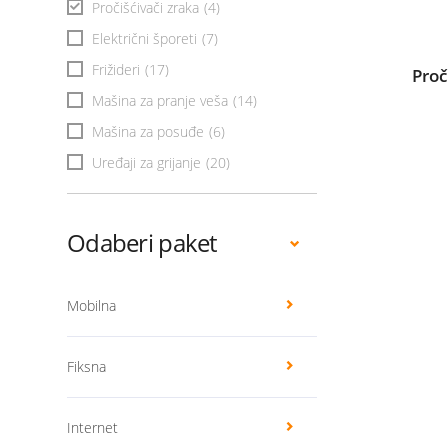
Pročišćivači zraka
(4)
Električni šporeti
(7)
Frižideri
(17)
Proč
Mašina za pranje veša
(14)
Mašina za posuđe
(6)
Uređaji za grijanje
(20)
Odaberi paket
Mobilna
Fiksna
Internet