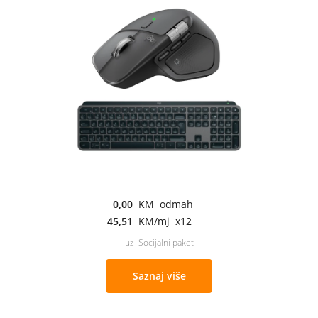
0,00
KM odmah
45,51
KM/mj x12
uz Socijalni paket
Saznaj više