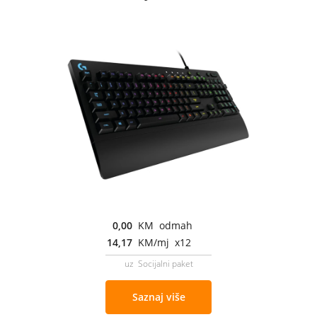
0,00
KM odmah
14,17
KM/mj x12
uz Socijalni paket
Saznaj više