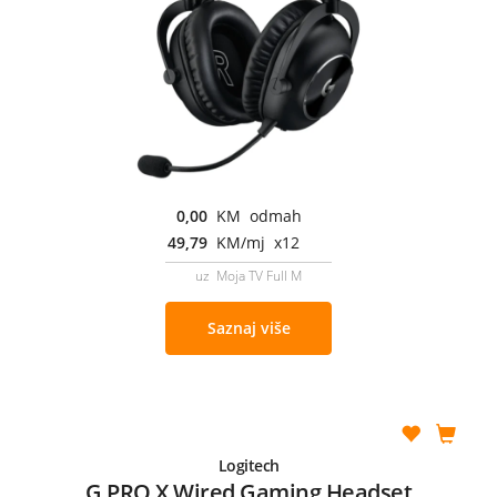
0,00
KM odmah
49,79
KM/mj x12
uz Moja TV Full M
Saznaj više
Logitech
G PRO X Wired Gaming Headset