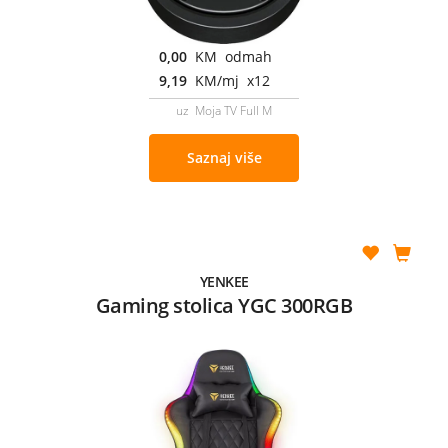
0,00
KM odmah
9,19
KM/mj x12
uz Moja TV Full M
Saznaj više
YENKEE
Gaming stolica YGC 300RGB