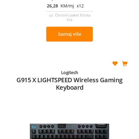
26,28
KM/mj x12
uz Osnovni paket fizicka
lica
Saznaj više
Logitech
G915 X LIGHTSPEED Wireless Gaming
Keyboard