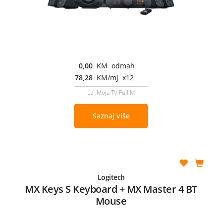
0,00
KM odmah
78,28
KM/mj x12
uz Moja TV Full M
Saznaj više
Logitech
MX Keys S Keyboard + MX Master 4 BT
Mouse