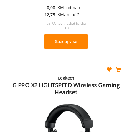
0,00
KM odmah
12,75
KM/mj x12
uz Osnovni paket fizicka
lica
Saznaj više
Logitech
G PRO X2 LIGHTSPEED Wireless Gaming
Headset