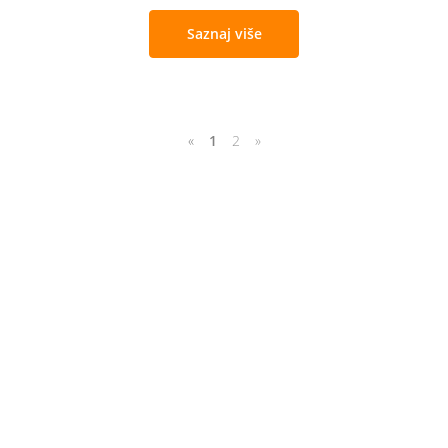
Saznaj više
«
1
2
»