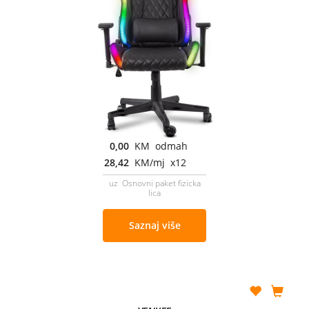
0,00
KM odmah
28,42
KM/mj x12
uz Osnovni paket fizicka
lica
Saznaj više