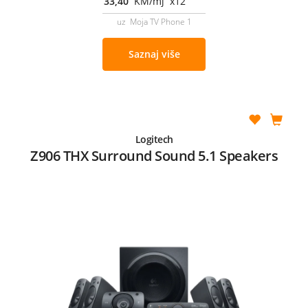
33,40
KM/mj x12
uz Moja TV Phone 1
Saznaj više
Logitech
Z906 THX Surround Sound 5.1 Speakers