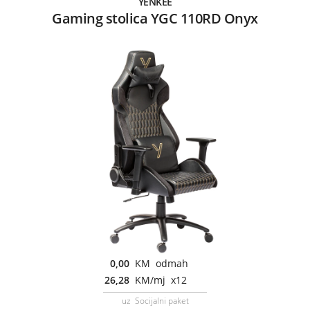
YENKEE
Gaming stolica YGC 110RD Onyx
0,00
KM odmah
26,28
KM/mj x12
uz Socijalni paket