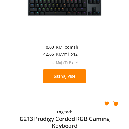
0,00
KM odmah
42,66
KM/mj x12
uz Moja TV Full M
Saznaj više
Logitech
G213 Prodigy Corded RGB Gaming
Keyboard