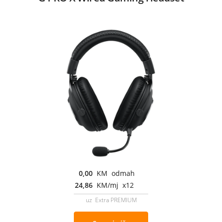
0,00
KM odmah
24,86
KM/mj x12
uz Extra PREMIUM