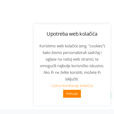
Upotreba web kolačića
Koristimo web kolačiće (eng. "cookies")
kako bismo personalizirali sadržaj i
oglase na našoj web stranici, te
omogućili najbolje korisničko iskustvo.
Ako ih ne želite koristiti, možete ih
isključiti.
Uslovi korištenja kolačića
Prihvati