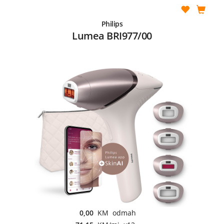
Philips
Lumea BRI977/00
0,00
KM odmah