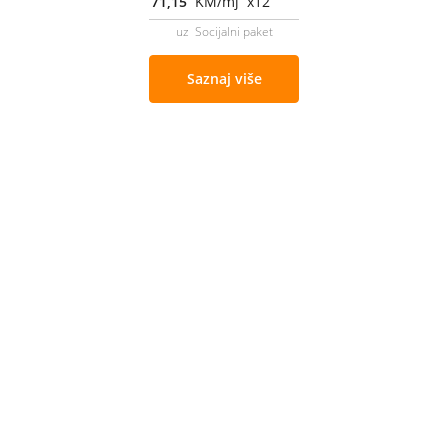
71,15
KM/mj x12
uz Socijalni paket
Saznaj više