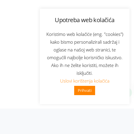
Upotreba web kolačića
Koristimo web kolačiće (eng. "cookies")
kako bismo personalizirali sadržaj i
oglase na našoj web stranici, te
omogućili najbolje korisničko iskustvo.
Ako ih ne želite koristiti, možete ih
isključiti.
Uslovi korištenja kolačića
Prihvati